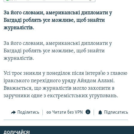
МУЛЬТИМЕДІА
За його словами, американські дипломати у
ФОТО
Багдаді роблять усе можливе, щоб знайти
СПЕЦПРОЄКТИ
журналістів.
ПОДКАСТИ
За його словами, американські дипломати у
Багдаді роблять усе можливе, щоб знайти
КРИМ РЕАЛІЇ
журналістів.
РУС
УКР
Усі троє зникли у понеділок після інтерв’ю з главою
іракського перехідного уряду Айядом Аллаві.
КТАТ
Вважається, що журналістів могло захопити в
заручники одне з екстремістських угруповань.
ДОЛУЧАЙСЯ!
Поділитись
Читати без VPN
Підписатись
ДОЛУЧАЙСЯ!