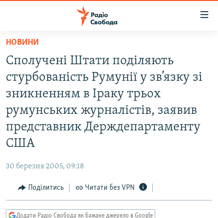
Доступність
посилання
Перейти
НОВИНИ
до
РАДІО СВОБОДА – 70 РОКІВ
Сполучені Штати поділяють
основного
ВСЕ ЗА ДОБУ
матеріалу
стурбованість Румунії у зв’язку зі
СТАТТІ
Перейти
зникненням в Іраку трьох
до
ВІЙНА
ПОЛІТИКА
румунських журналістів, заявив
основної
РОСІЙСЬКА «ФІЛЬТРАЦІЯ»
ЕКОНОМІКА
навігації
представник Держдепартаменту
Перейти
ДОНБАС.РЕАЛІЇ
СУСПІЛЬСТВО
США
до
КРИМ.РЕАЛІЇ
КУЛЬТУРА
пошуку
30 березня 2005, 09:18
ТИ ЯК?
СПОРТ
Поділитись
Читати без VPN
СХЕМИ
УКРАЇНА
КИТАЙ.ВИКЛИКИ
СВІТ
Додати Радіо Свобода як бажане джерело в Google