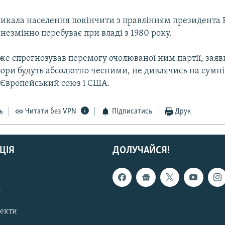
ликала населення покінчити з правлінням президента 
незмінно перебуває при владі з 1980 року.
же спрогнозував перемогу очолюваної ним партії, зая
ори будуть абсолютно чесними, не дивлячись на сумні
Європейський союз і США.
ь
Читати без VPN
Підписатись
Друк
ЦІЯ
ДОЛУЧАЙСЯ!
с
пекти