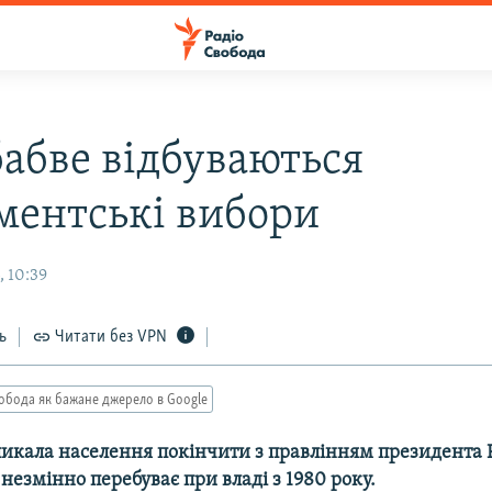
бабве відбуваються
ментські вибори
, 10:39
ь
Читати без VPN
обода як бажане джерело в Google
ликала населення покінчити з правлінням президента 
незмінно перебуває при владі з 1980 року.