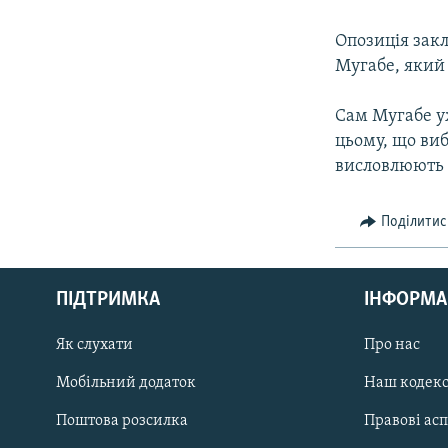
КИТАЙ.ВИКЛИКИ
МУЛЬТИМЕДІА
Опозиція зак
Мугабе, який 
ФОТО
СПЕЦПРОЄКТИ
Сам Мугабе у
цьому, що виб
ПОДКАСТИ
висловлюють 
Поділитис
КРИМ РЕАЛІЇ
РУС
ПІДТРИМКА
ІНФОРМА
УКР
КТАТ
Як слухати
Про нас
Мобільний додаток
Наш кодек
ДОЛУЧАЙСЯ!
Поштова розсилка
Правові ас