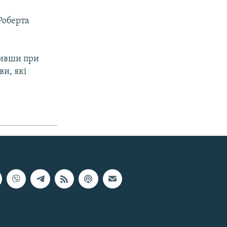
Роберта
вивши при
ви, які