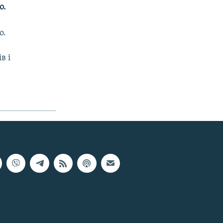
о.
о.
в і