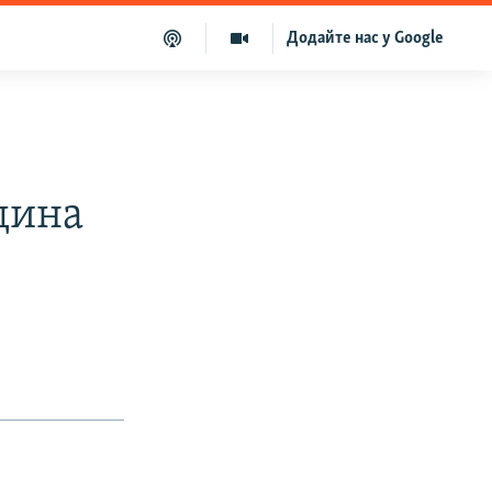
Додайте нас у Google
и
дина