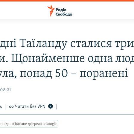
дні Таїланду сталися тр
и. Щонайменше одна лю
ла, понад 50 – поранені
 08:31
ь
Читати без VPN
обода як бажане джерело в Google