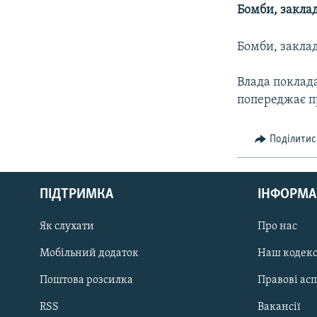
МУЛЬТИМЕДІА
Бомби, закла
ФОТО
Бомби, закла
СПЕЦПРОЄКТИ
ПОДКАСТИ
Влада поклада
попереджає п
Поділитис
КРИМ РЕАЛІЇ
РУС
ПІДТРИМКА
ІНФОРМА
УКР
Як слухати
Про нас
КТАТ
Мобільний додаток
Наш кодек
ДОЛУЧАЙСЯ!
Поштова розсилка
Правові ас
RSS
Вакансії