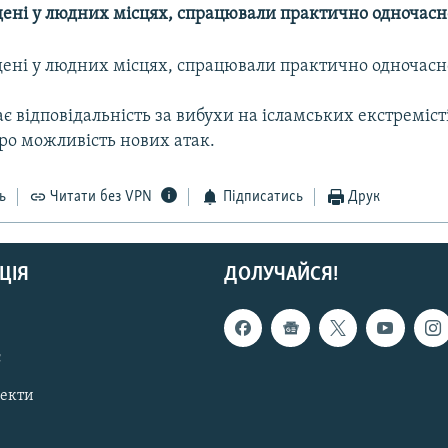
дені у людних місцях, спрацювали практично одночасн
дені у людних місцях, спрацювали практично одночасн
є відповідальність за вибухи на ісламських екстремісті
ро можливість нових атак.
ь
Читати без VPN
Підписатись
Друк
ЦІЯ
ДОЛУЧАЙСЯ!
с
пекти