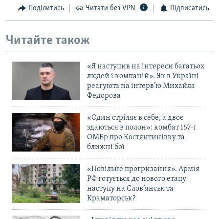
Поділитись
Читати без VPN
Підписатись
Читайте також
«Я наступив на інтереси багатьох
людей і компаній». Як в Україні
реагують на інтерв’ю Михайла
Федорова
«Один стріляє в себе, а двоє
здаються в полон»: комбат 157-ї
ОМБр про Костянтинівку та
ближні бої
«Повільне прогризання». Армія
РФ готується до нового етапу
наступу на Слов’янськ та
Краматорськ?