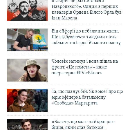
«Історія ще раз сміється з
Навроцького». Одним з перших
кавалерів Ордена Білого Орла був
Іван Мазепа
Від ейфорії до небажання жити.
Що відбувається з людьми після
звільнення із російського полону
Чоловік загинув і вона пішла на
фронт. «Це помста» – каже
операторка FPV «Білка»
Та, що планує бій. Як воює і про що
мріє офіцерка батальйону
«Свобода» Маргарита
«Боляче, що мого найкращого
бійця, який став батьком-