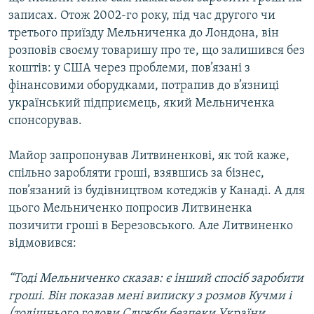
записах. Отож 2002-го року, під час другого чи
третього приїзду Мельниченка до Лондона, він
розповів своєму товаришу про те, що залишився без
коштів: у США через проблеми, пов’язані з
фінансовими оборудками, потрапив до в’язниці
український підприємець, який Мельниченка
спонсорував.
Майор запропонував Литвиненкові, як той каже,
спільно заробляти гроші, взявшись за бізнес,
пов’язаний із будівництвом котеджів у Канаді. А для
цього Мельниченко попросив Литвиненка
позичити гроші в Березовського. Але Литвиненко
відмовився:
“Тоді Мельниченко сказав: є інший спосіб заробити
гроші. Він показав мені виписку з розмов Кучми і
(тодішнього голови Служби безпеки України