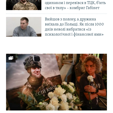
одинаком і перевівся в ТЦК, б’ють
свої в тилу» – комбриг Габінет
Вийшов з полону, а дружина
виїхала до Польщі. Як після 1000
днів неволі вибратися «із
психологічної і фінансової ями»