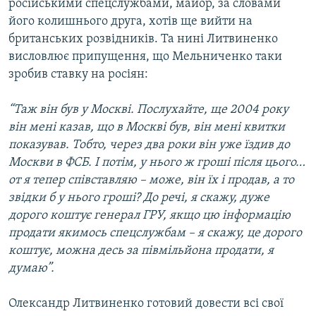
російськими спецслужбами, майор, за словами
його колишнього друга, хотів ще вийти на
британських розвідників. Та нині Литвиненко
висловлює припущення, що Мельниченко таки
зробив ставку на росіян:
“Таж він був у Москві. Послухайте, ще 2004 року
він мені казав, що в Москві був, він мені квитки
показував. Тобто, через два роки він уже їздив до
Москви в ФСБ. І потім, у нього ж гроші після цього…
от я тепер співставляю – може, він їх і продав, а то
звідки б у нього гроші? До речі, я скажу, дуже
дорого коштує генерал ГРУ, якщо цю інформацію
продати якимось спецслужбам – я скажу, це дорого
коштує, можна десь за півмільйона продати, я
думаю”.
Олександр Литвиненко готовий довести всі свої