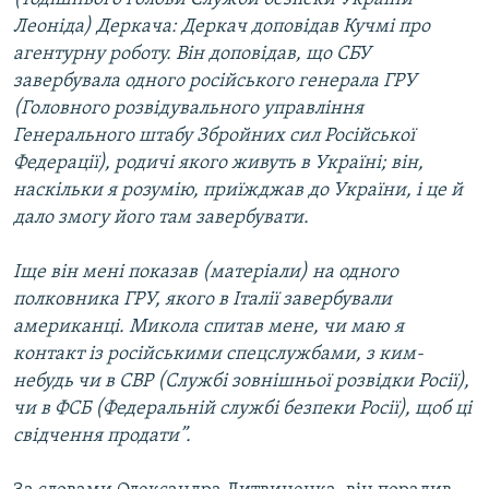
Леоніда) Деркача: Деркач доповідав Кучмі про
агентурну роботу. Він доповідав, що СБУ
завербувала одного російського генерала ГРУ
(Головного розвідувального управління
Генерального штабу Збройних сил Російської
Федерації), родичі якого живуть в Україні; він,
наскільки я розумію, приїжджав до України, і це й
дало змогу його там завербувати.
Іще він мені показав (матеріали) на одного
полковника ГРУ, якого в Італії завербували
американці. Микола спитав мене, чи маю я
контакт із російськими спецслужбами, з ким-
небудь чи в СВР (Службі зовнішньої розвідки Росії),
чи в ФСБ (Федеральній службі безпеки Росії), щоб ці
свідчення продати”.