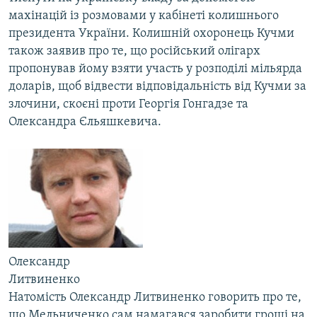
Усі сайти RFE/RL
махінацій із розмовами у кабінеті колишнього
президента України. Колишній охоронець Кучми
також заявив про те, що російський олігарх
пропонував йому взяти участь у розподілі мільярда
доларів, щоб відвести відповідальність від Кучми за
злочини, скоєні проти Георгія Гонгадзе та
Олександра Єльяшкевича.
Олександр
Литвиненко
Натомість Олександр Литвиненко говорить про те,
що Мельниченко сам намагався заробити гроші на