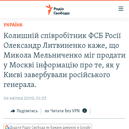
Доступність
посилання
Перейти
УКРАЇНА
до
РАДІО СВОБОДА – 70 РОКІВ
Колишній співробітник ФСБ Росії
основного
ВСЕ ЗА ДОБУ
матеріалу
Олександр Литвиненко каже, що
СТАТТІ
Перейти
Микола Мельниченко міг продати
до
ВІЙНА
ПОЛІТИКА
у Москві інформацію про те, як у
основної
РОСІЙСЬКА «ФІЛЬТРАЦІЯ»
ЕКОНОМІКА
навігації
Києві завербували російського
Перейти
ДОНБАС.РЕАЛІЇ
СУСПІЛЬСТВО
генерала.
до
КРИМ.РЕАЛІЇ
КУЛЬТУРА
пошуку
06 квітня 2005, 01:33
ТИ ЯК?
СПОРТ
Поділитись
Читати без VPN
СХЕМИ
УКРАЇНА
КИТАЙ.ВИКЛИКИ
СВІТ
Додати Радіо Свобода як бажане джерело в Google