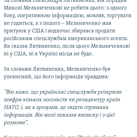
За словами Олександра Литвиненка, він порадив
Миколі Мельниченкові не робити цього: з одного
боку, оперативною інформацією, мовляв, торгувати
не годиться, а з іншого – Мельниченко мав
притулок у США і водночас збирався продати
російським спецслужбам американського агента.
Як сказав Литвиненко, після цього Мельниченкові
ні у США, ні в Україні місця не буде.
За словами Литвиненка, Мельниченко був
упевнений, що його інформація правдива:
“Він каже, що українські спецслужби розкрили
шифри кількох посольств чи резидентур країн
НАТО, і, як я зрозумів, це звідти отримана
інформація. Він мені показав виписку і з цієї
розмови”.