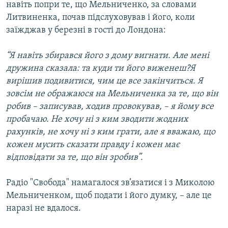
навіть попри те, що Мельниченко, за словами
Литвиненка, почав підслуховував і його, коли
заїжджав у березні в гості до Лондона:
“Я навіть збирався його з дому вигнати. Але мені
дружина сказала: та куди ти його виженеш?Я
вирішив подивитися, чим це все закінчиться. Я
зовсім не ображаюся на Мельниченка за те, що він
робив – записував, ходив провокував, – я йому все
пробачаю. Не хочу ні з ким зводити жодних
рахунків, не хочу ні з ким грати, але я вважаю, що
кожен мусить сказати правду і кожен має
відповідати за те, що він зробив”.
Радіо "Свобода" намагалося зв’язатися і з Миколою
Мельниченком, щоб подати і його думку, – але це
наразі не вдалося.