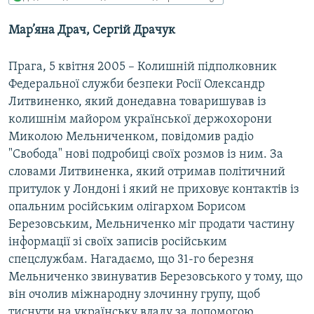
МУЛЬТИМЕДІА
Мар’яна Драч, Сергій Драчук
ФОТО
СПЕЦПРОЄКТИ
Прага, 5 квітня 2005 – Колишній підполковник
Федеральної служби безпеки Росії Олександр
ПОДКАСТИ
Литвиненко, який донедавна товаришував із
колишнім майором української держохорони
КРИМ РЕАЛІЇ
Миколою Мельниченком, повідомив радіо
РУС
"Свобода" нові подробиці своїх розмов із ним. За
УКР
словами Литвиненка, який отримав політичний
притулок у Лондоні і який не приховує контактів із
КТАТ
опальним російським олігархом Борисом
Березовським, Мельниченко міг продати частину
ДОЛУЧАЙСЯ!
інформації зі своїх записів російським
спецслужбам. Нагадаємо, що 31-го березня
Мельниченко звинуватив Березовського у тому, що
він очолив міжнародну злочинну групу, щоб
тиснути на українську владу за допомогою