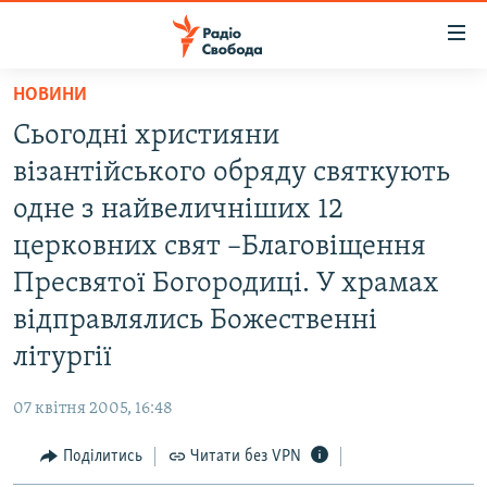
Доступність
посилання
Перейти
НОВИНИ
до
РАДІО СВОБОДА – 70 РОКІВ
Сьогодні християни
основного
ВСЕ ЗА ДОБУ
матеріалу
візантійського обряду святкують
СТАТТІ
Перейти
одне з найвеличніших 12
до
ВІЙНА
ПОЛІТИКА
церковних свят –Благовіщення
основної
РОСІЙСЬКА «ФІЛЬТРАЦІЯ»
ЕКОНОМІКА
навігації
Пресвятої Богородиці. У храмах
Перейти
ДОНБАС.РЕАЛІЇ
СУСПІЛЬСТВО
відправлялись Божественні
до
КРИМ.РЕАЛІЇ
КУЛЬТУРА
літургії
пошуку
ТИ ЯК?
СПОРТ
07 квітня 2005, 16:48
СХЕМИ
УКРАЇНА
Поділитись
Читати без VPN
КИТАЙ.ВИКЛИКИ
СВІТ