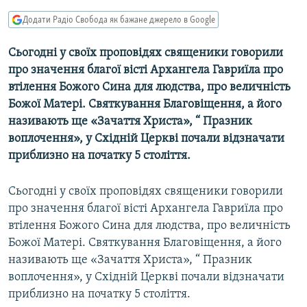
МУЛЬТИМЕДІА
Додати Радіо Свобода як бажане джерело в Google
ФОТО
Сьогодні у своїх проповідях священики говорили
СПЕЦПРОЄКТИ
про значення благої вісті Архангела Гавриїла про
ПОДКАСТИ
втілення Божого Сина для людства, про величність
Божої Матері. Святкування Благовіщення, а його
називають ще «Зачаття Христа», “ Празник
КРИМ РЕАЛІЇ
воплочення», у Східній Церкві почали відзначати
РУС
приблизно на початку 5 століття.
УКР
КТАТ
Сьогодні у своїх проповідях священики говорили
про значення благої вісті Архангела Гавриїла про
втілення Божого Сина для людства, про величність
ДОЛУЧАЙСЯ!
Божої Матері. Святкування Благовіщення, а його
називають ще «Зачаття Христа», “ Празник
воплочення», у Східній Церкві почали відзначати
приблизно на початку 5 століття.