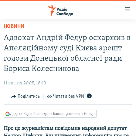
Доступність
посилання
Перейти
НОВИНИ
до
РАДІО СВОБОДА – 70 РОКІВ
Адвокат Андрій Федур оскаржив в
основного
ВСЕ ЗА ДОБУ
матеріалу
Апеляційному суді Києва арешт
СТАТТІ
Перейти
голови Донецької обласної ради
до
ВІЙНА
ПОЛІТИКА
Бориса Колесникова
основної
РОСІЙСЬКА «ФІЛЬТРАЦІЯ»
ЕКОНОМІКА
навігації
11 квітня 2005, 18:13
Перейти
ДОНБАС.РЕАЛІЇ
СУСПІЛЬСТВО
до
Поділитись
Читати без VPN
КРИМ.РЕАЛІЇ
КУЛЬТУРА
пошуку
ТИ ЯК?
СПОРТ
Додати Радіо Свобода як бажане джерело в Google
СХЕМИ
УКРАЇНА
Про це журналістам повідомив народний депутат
КИТАЙ.ВИКЛИКИ
СВІТ