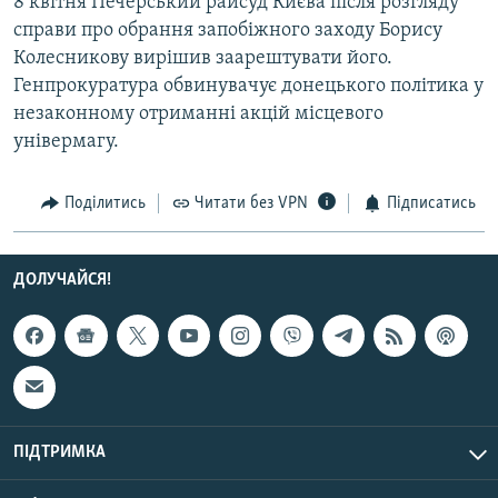
8 квітня Печерський райсуд Києва після розгляду
Усі сайти RFE/RL
справи про обрання запобіжного заходу Борису
Колесникову вирішив заарештувати його.
Генпрокуратура обвинувачує донецького політика у
незаконному отриманні акцій місцевого
універмагу.
Поділитись
Читати без VPN
Підписатись
ДОЛУЧАЙСЯ!
ПІДТРИМКА