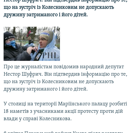
Нестор Шуфрич. Він підтвердив інформацію про те,
МУЛЬТИМЕДІА
що на зустріч із Колесниковим не допускають
дружину затриманого і його дітей.
ФОТО
СПЕЦПРОЄКТИ
ПОДКАСТИ
КРИМ РЕАЛІЇ
РУС
Про це журналістам повідомив народний депутат
УКР
Нестор Шуфрич. Він підтвердив інформацію про те,
що на зустріч із Колесниковим не допускають
КТАТ
дружину затриманого і його дітей.
ДОЛУЧАЙСЯ!
У столиці на території Маріїнського палацу розбиті
18 наметів з учасниками акції протесту проти дій
влади у справі Колесникова.