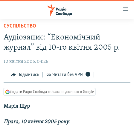
Доступність
посилання
Перейти
СУСПІЛЬСТВО
до
РАДІО СВОБОДА – 70 РОКІВ
Аудіозапис: “Економічний
основного
ВСЕ ЗА ДОБУ
матеріалу
журнал” від 10-го квітня 2005 р.
СТАТТІ
Перейти
до
10 квітня 2005, 04:26
ВІЙНА
ПОЛІТИКА
основної
РОСІЙСЬКА «ФІЛЬТРАЦІЯ»
Поділитись
Читати без VPN
ЕКОНОМІКА
навігації
Перейти
ДОНБАС.РЕАЛІЇ
СУСПІЛЬСТВО
до
Додати Радіо Свобода як бажане джерело в Google
КРИМ.РЕАЛІЇ
КУЛЬТУРА
пошуку
Марія Щур
ТИ ЯК?
СПОРТ
СХЕМИ
УКРАЇНА
Прага, 10 квітня 2005 року.
КИТАЙ.ВИКЛИКИ
СВІТ