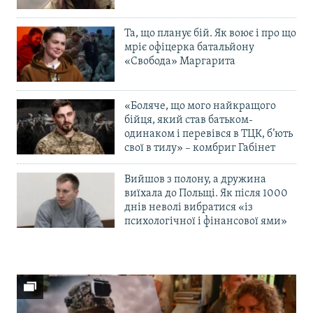
Та, що планує бій. Як воює і про що
мріє офіцерка батальйону
«Свобода» Маргарита
«Боляче, що мого найкращого
бійця, який став батьком-
одинаком і перевівся в ТЦК, б’ють
свої в тилу» – комбриг Габінет
Вийшов з полону, а дружина
виїхала до Польщі. Як після 1000
днів неволі вибратися «із
психологічної і фінансової ями»