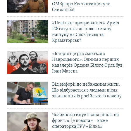
ОМБр про Костянтинівку та
Усі сайти RFE/RL
ближні бої
«Повільне прогризання». Армія
РФ готується до нового етапу
наступу на Слов’янськ та
Краматорськ?
«Історія ще раз сміється з
Навроцького». Одним з перших
кавалерів Ордена Білого Орла був
Іван Мазепа
Від ейфорії до небажання жити.
Що відбувається з людьми після
звільнення із російського полону
Чоловік загинув і вона пішла на
фронт. «Це помста» – каже
операторка FPV «Білка»