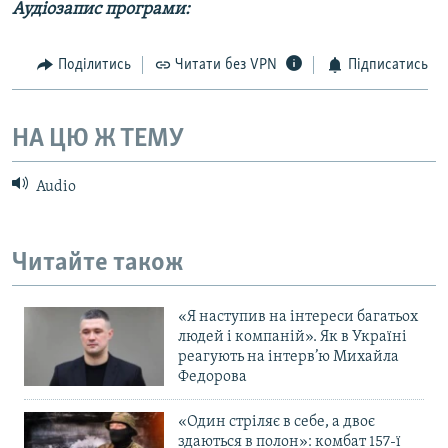
Аудіозапис програми:
МУЛЬТИМЕДІА
ФОТО
Поділитись
Читати без VPN
Підписатись
СПЕЦПРОЄКТИ
ПОДКАСТИ
НА ЦЮ Ж ТЕМУ
КРИМ РЕАЛІЇ
Audio
РУС
УКР
Читайте також
КТАТ
«Я наступив на інтереси багатьох
ДОЛУЧАЙСЯ!
людей і компаній». Як в Україні
реагують на інтерв’ю Михайла
Федорова
«Один стріляє в себе, а двоє
здаються в полон»: комбат 157-ї