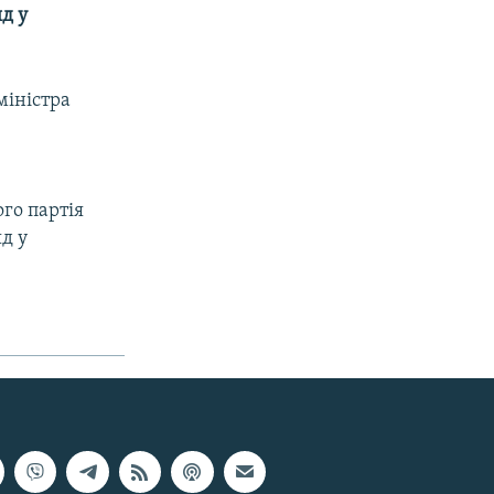
д у
міністра
а
го партія
д у