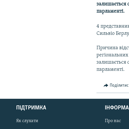
МУЛЬТИМЕДІА
залишається с
ФОТО
парламенті.
СПЕЦПРОЄКТИ
4 представник
ПОДКАСТИ
Сильвіо Берлу
Причина відс
регіональних 
залишається с
парламенті.
Поділитис
КРИМ РЕАЛІЇ
РУС
ПІДТРИМКА
ІНФОРМА
УКР
КТАТ
Як слухати
Про нас