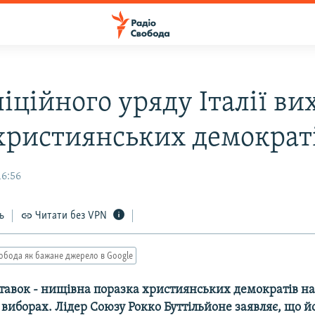
ліційного уряду Італії в
християнських демократ
16:56
ь
Читати без VPN
обода як бажане джерело в Google
тавок - нищівна поразка християнських демократів н
виборах. Лідер Союзу Рокко Буттільйоне заявляє, що йо