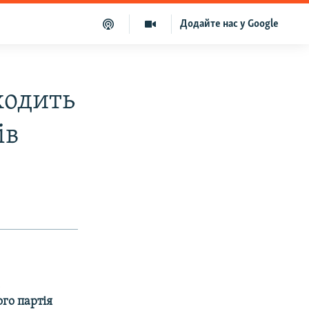
Додайте нас у Google
иходить
ів
а
го партія