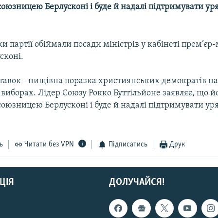
оюзницею Берлусконі і буде й надалі підтримувати уря
и партії обіймали посади міністрів у кабінеті прем’єр-
сконі.
тавок - нищівна поразка християнських демократів н
виборах. Лідер Союзу Рокко Буттільйоне заявляє, що йо
оюзницею Берлусконі і буде й надалі підтримувати уря
ь
Читати без VPN
Підписатись
Друк
ЦІЯ
ДОЛУЧАЙСЯ!