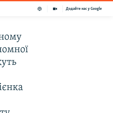
Додайте нас у Google
рному
номної
жуть
ієнка
ету