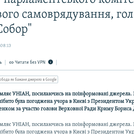
вого самоврядування, гол
Собор"
 08:13
ь
Читати без VPN
обода як бажане джерело в Google
омляє УНІАН, посилаючись на поінформовані джерела.
ібито була погоджена учора в Києві з Президентом Ук
нком за участю голови Верховної Ради Криму Бориса 
омляє УНІАН, посилаючись на поінформовані джерела.
ібито була погоджена учора в Києві з Президентом Ук