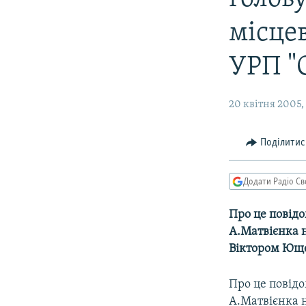
КИТАЙ.ВИКЛИКИ
МУЛЬТИМЕДІА
місце
ФОТО
УРП "
СПЕЦПРОЄКТИ
ПОДКАСТИ
20 квітня 2005,
Поділитис
Додати Радіо Св
Про це повід
А.Матвієнка н
Віктором Юще
Про це повід
А.Матвієнка н