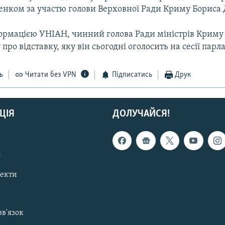
нком за участю голови Верховної Ради Криму Бориса 
формацією УНІАН, чинний голова Ради міністрів Крим
 про відставку, яку він сьогодні оголосить на сесії пар
ь
Читати без VPN
Підписатись
Друк
ЦІЯ
ДОЛУЧАЙСЯ!
с
пекти
зв'язок