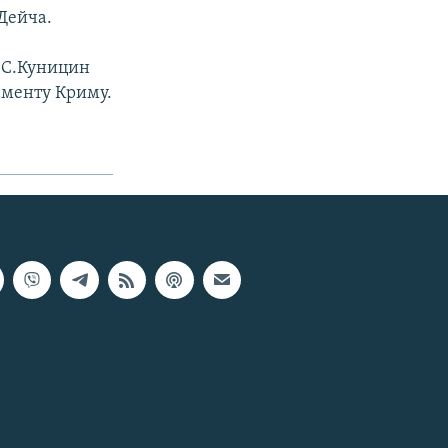
Дейча.
у С.Куницин
ламенту Криму.