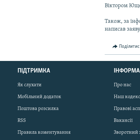
Віктором Юще
Також, за ін
написав заяву
Поділитис
КРИМ РЕАЛІЇ
РУС
ПІДТРИМКА
ІНФОРМА
УКР
КТАТ
Як слухати
Про нас
Мобільний додаток
Наш кодек
ДОЛУЧАЙСЯ!
Поштова розсилка
Правові ас
RSS
Вакансії
Правила коментування
Зворотний 