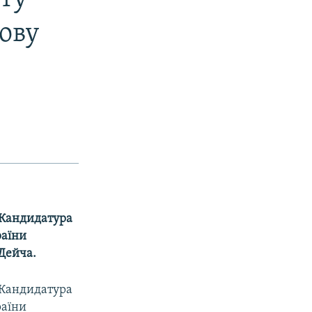
ову
 Кандидатура
раїни
Дейча.
 Кандидатура
раїни