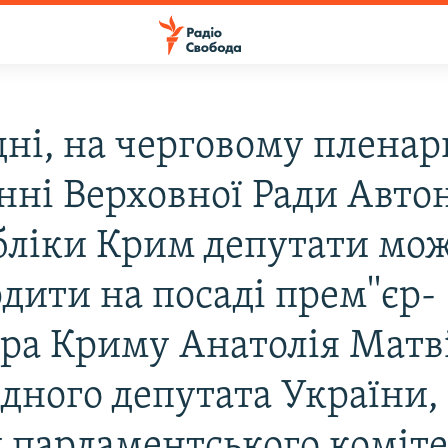
дні, на черговому плена
анні Верховної Ради Авто
бліки Крим депутати мо
дити на посаді прем''єр-
тра Криму Анатолія Матв
одного депутата України,
у парламентського коміт