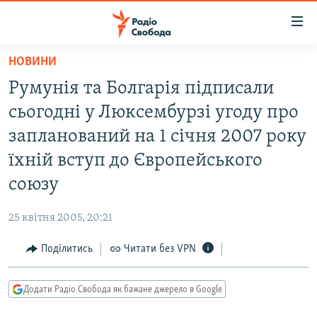
Доступність
посилання
Перейти
НОВИНИ
до
РАДІО СВОБОДА – 70 РОКІВ
Румунія та Болгарія підписали
основного
ВСЕ ЗА ДОБУ
матеріалу
сьогодні у Люксембурзі угоду про
СТАТТІ
Перейти
запланований на 1 січня 2007 року
до
ВІЙНА
ПОЛІТИКА
їхній вступ до Європейського
основної
РОСІЙСЬКА «ФІЛЬТРАЦІЯ»
ЕКОНОМІКА
навігації
союзу
Перейти
ДОНБАС.РЕАЛІЇ
СУСПІЛЬСТВО
до
25 квітня 2005, 20:21
КРИМ.РЕАЛІЇ
КУЛЬТУРА
пошуку
Поділитись
Читати без VPN
ТИ ЯК?
СПОРТ
СХЕМИ
УКРАЇНА
Додати Радіо Свобода як бажане джерело в Google
КИТАЙ.ВИКЛИКИ
СВІТ