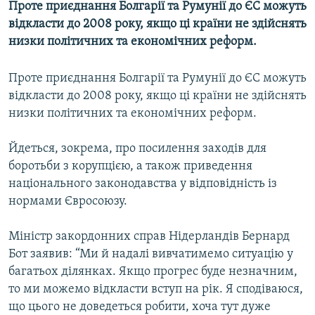
Проте приєднання Болгарії та Румунії до ЄС можуть
МУЛЬТИМЕДІА
відкласти до 2008 року, якщо ці країни не здійснять
ФОТО
низки політичних та економічних реформ.
СПЕЦПРОЄКТИ
Проте приєднання Болгарії та Румунії до ЄС можуть
ПОДКАСТИ
відкласти до 2008 року, якщо ці країни не здійснять
низки політичних та економічних реформ.
КРИМ РЕАЛІЇ
РУС
Йдеться, зокрема, про посилення заходів для
боротьби з корупцією, а також приведення
УКР
національного законодавства у відповідність із
КТАТ
нормами Євросоюзу.
ДОЛУЧАЙСЯ!
Міністр закордонних справ Нідерландів Бернард
Бот заявив: “Ми й надалі вивчатимемо ситуацію у
багатьох ділянках. Якщо прогрес буде незначним,
то ми можемо відкласти вступ на рік. Я сподіваюся,
що цього не доведеться робити, хоча тут дуже