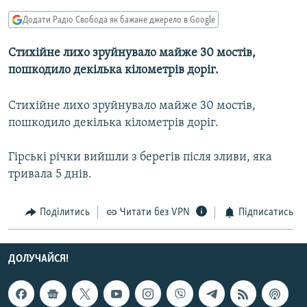
МУЛЬТИМЕДІА
Додати Радіо Свобода як бажане джерело в Google
ФОТО
Стихійне лихо зруйнувало майже 30 мостів,
СПЕЦПРОЄКТИ
пошкодило декілька кілометрів доріг.
ПОДКАСТИ
Стихійне лихо зруйнувало майже 30 мостів,
пошкодило декілька кілометрів доріг.
КРИМ РЕАЛІЇ
РУС
Гірські річки вийшли з берегів після зливи, яка
УКР
тривала 5 днів.
КТАТ
Поділитись
Читати без VPN
Підписатись
ДОЛУЧАЙСЯ!
ДОЛУЧАЙСЯ!