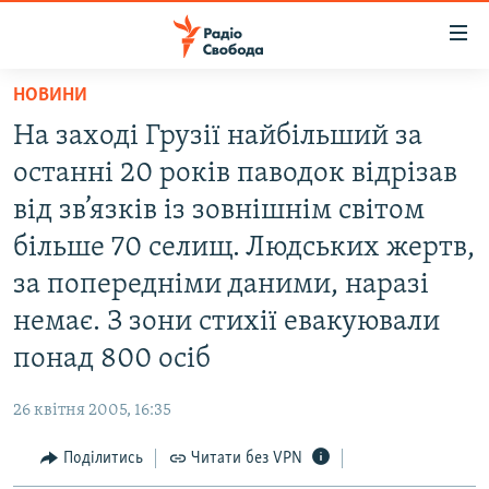
Доступність
посилання
Перейти
НОВИНИ
до
РАДІО СВОБОДА – 70 РОКІВ
На заході Грузії найбільший за
основного
ВСЕ ЗА ДОБУ
матеріалу
останні 20 років паводок відрізав
СТАТТІ
Перейти
від зв’язків із зовнішнім світом
до
ВІЙНА
ПОЛІТИКА
більше 70 селищ. Людських жертв,
основної
РОСІЙСЬКА «ФІЛЬТРАЦІЯ»
ЕКОНОМІКА
навігації
за попередніми даними, наразі
Перейти
ДОНБАС.РЕАЛІЇ
СУСПІЛЬСТВО
немає. З зони стихії евакуювали
до
КРИМ.РЕАЛІЇ
КУЛЬТУРА
понад 800 осіб
пошуку
ТИ ЯК?
СПОРТ
26 квітня 2005, 16:35
СХЕМИ
УКРАЇНА
Поділитись
Читати без VPN
КИТАЙ.ВИКЛИКИ
СВІТ