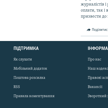
журналiстiв i
оплати, так i
призвести до 
Поділитис
КРИМ РЕАЛІЇ
РУС
ПІДТРИМКА
ІНФОРМА
УКР
КТАТ
Як слухати
Про нас
Мобільний додаток
Наш кодек
ДОЛУЧАЙСЯ!
Поштова розсилка
Правові ас
RSS
Вакансії
Правила коментування
Зворотний 
Усі сайти RFE/RL