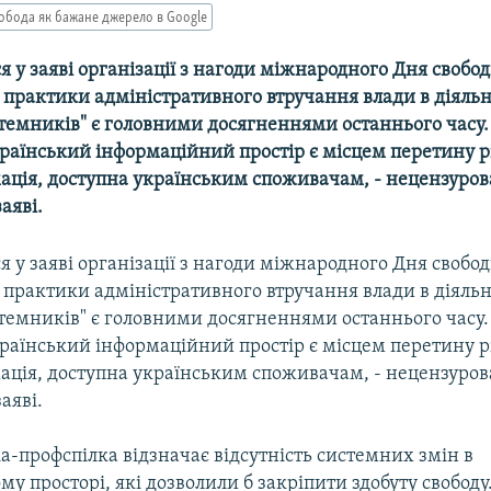
обода як бажане джерело в Google
я у заявi органiзацiї з нагоди міжнародного Дня свобо
практики адмiнiстративного втручання влади в дiяльн
"темникiв" є головними досягненнями останнього часу.
країнський iнформацiйний простiр є мiсцем перетину р
мацiя, доступна українським споживачам, - нецензурова
аявi.
я у заявi органiзацiї з нагоди міжнародного Дня свобо
практики адмiнiстративного втручання влади в дiяльн
"темникiв" є головними досягненнями останнього часу.
країнський iнформацiйний простiр є мiсцем перетину р
мацiя, доступна українським споживачам, - нецензурова
аявi.
а-профспiлка вiдзначає вiдсутнiсть системних змiн в
у просторi, якi дозволили б закріпити здобуту свободу