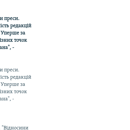
ди преси.
iсть редакцiй
 Уперше за
iзних точок
на", -
ди преси.
iсть редакцiй
 Уперше за
iзних точок
на", -
. "Вiдносини