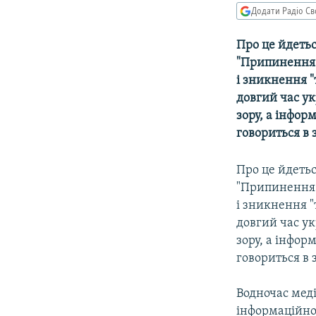
МУЛЬТИМЕДІА
Додати Радіо Св
ФОТО
Про це йдетьс
СПЕЦПРОЄКТИ
"Припинення 
ПОДКАСТИ
i зникнення 
довгий час у
зору, а iнфор
говориться в з
Про це йдетьс
"Припинення 
i зникнення 
довгий час у
зору, а iнфор
говориться в з
Водночас медi
iнформацiйном