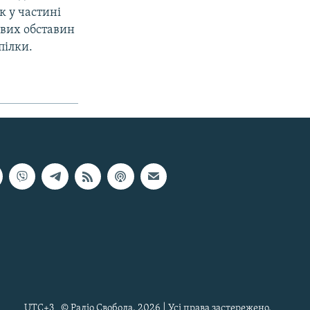
к у частинi
ивих обставин
пiлки.
UTC+3
© Радіо Свобода, 2026 | Усі права застережено.