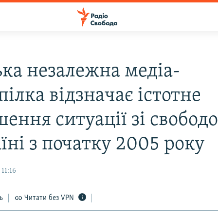
ька незалежна медiа-
iлка вiдзначає iстотне
шення ситуацiї зi свобод
їнi з початку 2005 року
11:16
ь
Читати без VPN