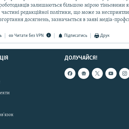
 роботодавцiв залишаються бiльшою мiрою тiньовими я
 в частинi редакцiйної полiтики, що може за несприятл
згортання досягнень, зазначається в заявi медiа-профс
ь
Читати без VPN
Підписатись
Друк
ЦІЯ
ДОЛУЧАЙСЯ!
с
пекти
зв'язок