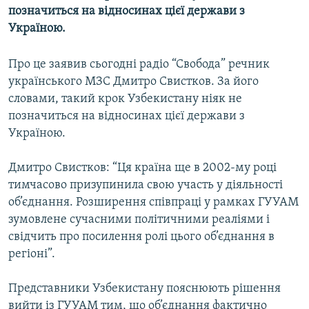
позначиться на відносинах цієї держави з
МУЛЬТИМЕДІА
Україною.
ФОТО
СПЕЦПРОЄКТИ
Про це заявив сьогодні радіо “Свобода” речник
українського МЗС Дмитро Свистков. За його
ПОДКАСТИ
словами, такий крок Узбекистану ніяк не
позначиться на відносинах цієї держави з
КРИМ РЕАЛІЇ
Україною.
РУС
УКР
Дмитро Свистков: “Ця країна ще в 2002-му році
тимчасово призупинила свою участь у діяльності
КТАТ
об’єднання. Розширення співпраці у рамках ГУУАМ
зумовлене сучасними політичними реаліями і
ДОЛУЧАЙСЯ!
свідчить про посилення ролі цього об’єднання в
регіоні”.
Представники Узбекистану пояснюють рішення
вийти із ГУУАМ тим, що об’єднання фактично