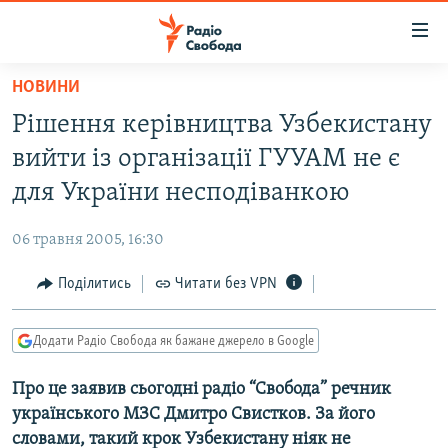
Доступність
посилання
Перейти
НОВИНИ
до
РАДІО СВОБОДА – 70 РОКІВ
Рішення керівництва Узбекистану
основного
ВСЕ ЗА ДОБУ
матеріалу
вийти із організації ГУУАМ не є
СТАТТІ
Перейти
для України несподіванкою
до
ВІЙНА
ПОЛІТИКА
основної
06 травня 2005, 16:30
РОСІЙСЬКА «ФІЛЬТРАЦІЯ»
ЕКОНОМІКА
навігації
Перейти
Поділитись
Читати без VPN
ДОНБАС.РЕАЛІЇ
СУСПІЛЬСТВО
до
КРИМ.РЕАЛІЇ
КУЛЬТУРА
пошуку
Додати Радіо Свобода як бажане джерело в Google
ТИ ЯК?
СПОРТ
Про це заявив сьогодні радіо “Свобода” речник
СХЕМИ
УКРАЇНА
українського МЗС Дмитро Свистков. За його
КИТАЙ.ВИКЛИКИ
СВІТ
словами, такий крок Узбекистану ніяк не