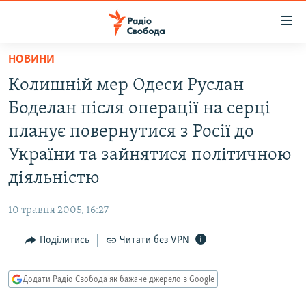
Доступність
посилання
Перейти
НОВИНИ
до
РАДІО СВОБОДА – 70 РОКІВ
Колишній мер Одеси Руслан
основного
ВСЕ ЗА ДОБУ
матеріалу
Боделан після операції на серці
СТАТТІ
Перейти
планує повернутися з Росії до
до
ВІЙНА
ПОЛІТИКА
України та зайнятися політичною
основної
РОСІЙСЬКА «ФІЛЬТРАЦІЯ»
ЕКОНОМІКА
навігації
діяльністю
Перейти
ДОНБАС.РЕАЛІЇ
СУСПІЛЬСТВО
до
10 травня 2005, 16:27
КРИМ.РЕАЛІЇ
КУЛЬТУРА
пошуку
Поділитись
Читати без VPN
ТИ ЯК?
СПОРТ
СХЕМИ
УКРАЇНА
Додати Радіо Свобода як бажане джерело в Google
КИТАЙ.ВИКЛИКИ
СВІТ