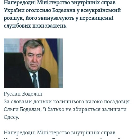
Напередодні Міністерство внутрішніх справ
МУЛЬТИМЕДІА
України оголосило Боделана у всеукраїнський
ФОТО
розшук, його звинувачують у перевищенні
службових повноважень.
СПЕЦПРОЄКТИ
ПОДКАСТИ
КРИМ РЕАЛІЇ
РУС
УКР
КТАТ
Руслан Боделан
За словами доньки колишнього високо посадовця
ДОЛУЧАЙСЯ!
Ольги Боделан, її батько не збирається залишати
Одесу.
Напередодні Міністерство внутрішніх справ