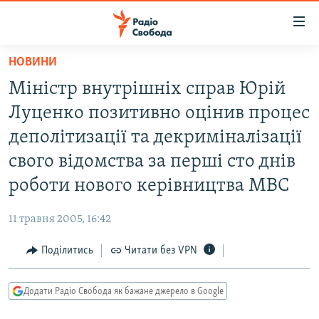
Доступність
посилання
Перейти
НОВИНИ
до
РАДІО СВОБОДА – 70 РОКІВ
Міністр внутрішніх справ Юрій
основного
ВСЕ ЗА ДОБУ
матеріалу
Луценко позитивно оцінив процес
СТАТТІ
Перейти
деполітизації та декриміналізації
до
ВІЙНА
ПОЛІТИКА
свого відомства за перші сто днів
основної
РОСІЙСЬКА «ФІЛЬТРАЦІЯ»
ЕКОНОМІКА
навігації
роботи нового керівництва МВС
Перейти
ДОНБАС.РЕАЛІЇ
СУСПІЛЬСТВО
до
11 травня 2005, 16:42
КРИМ.РЕАЛІЇ
КУЛЬТУРА
пошуку
Поділитись
Читати без VPN
ТИ ЯК?
СПОРТ
СХЕМИ
УКРАЇНА
Додати Радіо Свобода як бажане джерело в Google
КИТАЙ.ВИКЛИКИ
СВІТ