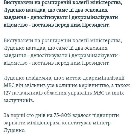
Виступаючи на розширеній колегії міністерства,
МУЛЬТИМЕДІА
Луценко нагадав, що саме ці два основних
ФОТО
завдання - деполітизувати і декриміналізувати
відомство - поставив перед ним Президент.
СПЕЦПРОЄКТИ
ПОДКАСТИ
Виступаючи на розширеній колегії міністерства,
Луценко нагадав, що саме ці два основних
КРИМ РЕАЛІЇ
завдання - деполітизувати і декриміналізувати
РУС
відомство - поставив перед ним Президент.
УКР
Луценко повідомив, що з метою декриміналізації
КТАТ
МВС він звільнив усе колишнє керівництво, а також
127 начальників обласних управлінь МВС та їхніх
ДОЛУЧАЙСЯ!
заступників.
За перші сто днів на 75-80% вдалося підвищити
зарплати міліціонерам, констатував міністр
Луценко.