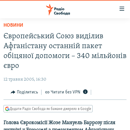
Доступність
посилання
Перейти
НОВИНИ
до
РАДІО СВОБОДА – 70 РОКІВ
Європейський Союз виділив
основного
ВСЕ ЗА ДОБУ
матеріалу
Афганістану останній пакет
СТАТТІ
Перейти
обіцяної допомоги – 340 мільйонів
до
ВІЙНА
ПОЛІТИКА
євро
основної
РОСІЙСЬКА «ФІЛЬТРАЦІЯ»
ЕКОНОМІКА
навігації
12 травня 2005, 16:30
Перейти
ДОНБАС.РЕАЛІЇ
СУСПІЛЬСТВО
до
Поділитись
Читати без VPN
КРИМ.РЕАЛІЇ
КУЛЬТУРА
пошуку
ТИ ЯК?
СПОРТ
Додати Радіо Свобода як бажане джерело в Google
СХЕМИ
УКРАЇНА
Голова Єврокомісії Жозе Мануель Баррозу після
КИТАЙ.ВИКЛИКИ
СВІТ