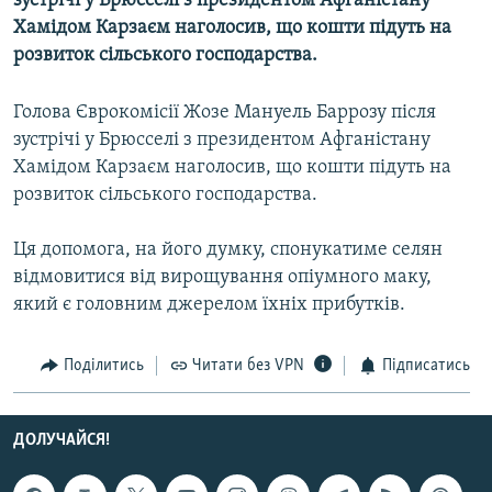
зустрічі у Брюсселі з президентом Афганістану
МУЛЬТИМЕДІА
Хамідом Карзаєм наголосив, що кошти підуть на
розвиток сільського господарства.
ФОТО
СПЕЦПРОЄКТИ
Голова Єврокомісії Жозе Мануель Баррозу після
ПОДКАСТИ
зустрічі у Брюсселі з президентом Афганістану
Хамідом Карзаєм наголосив, що кошти підуть на
розвиток сільського господарства.
КРИМ РЕАЛІЇ
РУС
Ця допомога, на його думку, спонукатиме селян
УКР
відмовитися від вирощування опіумного маку,
який є головним джерелом їхніх прибутків.
КТАТ
ДОЛУЧАЙСЯ!
Поділитись
Читати без VPN
Підписатись
ДОЛУЧАЙСЯ!