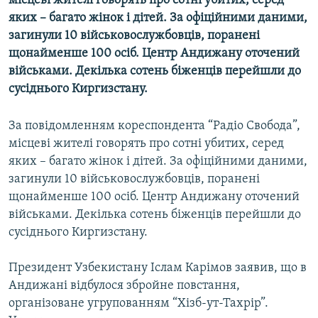
місцеві жителі говорять про сотні убитих, серед
МУЛЬТИМЕДІА
яких – багато жінок і дітей. За офіційними даними,
загинули 10 військовослужбовців, поранені
ФОТО
щонайменше 100 осіб. Центр Андижану оточений
СПЕЦПРОЄКТИ
військами. Декілька сотень біженців перейшли до
сусіднього Киргизстану.
ПОДКАСТИ
За повідомленням кореспондента “Радіо Свобода”,
КРИМ РЕАЛІЇ
місцеві жителі говорять про сотні убитих, серед
РУС
яких – багато жінок і дітей. За офіційними даними,
УКР
загинули 10 військовослужбовців, поранені
щонайменше 100 осіб. Центр Андижану оточений
КТАТ
військами. Декілька сотень біженців перейшли до
сусіднього Киргизстану.
ДОЛУЧАЙСЯ!
Президент Узбекистану Іслам Карімов заявив, що в
Андижані відбулося збройне повстання,
організоване угрупованням “Хізб-ут-Тахрір”.