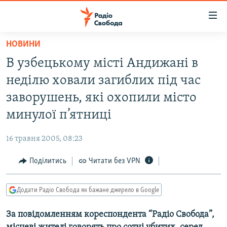
Доступність
посилання
Перейти
НОВИНИ
до
РАДІО СВОБОДА – 70 РОКІВ
В узбецькому місті Андижані в
основного
ВСЕ ЗА ДОБУ
матеріалу
неділю ховали загиблих під час
СТАТТІ
Перейти
заворушень, які охопили місто
до
ВІЙНА
ПОЛІТИКА
минулої п’ятниці
основної
РОСІЙСЬКА «ФІЛЬТРАЦІЯ»
ЕКОНОМІКА
навігації
16 травня 2005, 08:23
Перейти
ДОНБАС.РЕАЛІЇ
СУСПІЛЬСТВО
до
Поділитись
Читати без VPN
КРИМ.РЕАЛІЇ
КУЛЬТУРА
пошуку
ТИ ЯК?
СПОРТ
Додати Радіо Свобода як бажане джерело в Google
СХЕМИ
УКРАЇНА
За повідомленням кореспондента “Радіо Свобода”,
КИТАЙ.ВИКЛИКИ
СВІТ