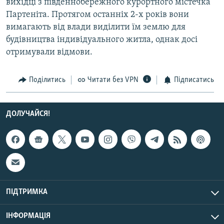
вихідці з південнобережного курортного містечка
Усі сайти RFE/RL
Партеніта. Протягом останніх 2-х років вони
вимагають від влади виділити їм землю для
будівництва індивідуального житла, однак досі
отримували відмови.
Поділитись
Читати без VPN
Підписатись
ДОЛУЧАЙСЯ!
ПІДТРИМКА
ІНФОРМАЦІЯ