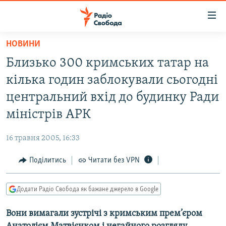
Доступність
посилання
Перейти
НОВИНИ
до
РАДІО СВОБОДА – 70 РОКІВ
Близько 300 кримських татар на
основного
ВСЕ ЗА ДОБУ
матеріалу
кілька годин заблокували сьогодні
СТАТТІ
Перейти
центральний вхід до будинку Ради
до
ВІЙНА
ПОЛІТИКА
міністрів АРК
основної
РОСІЙСЬКА «ФІЛЬТРАЦІЯ»
ЕКОНОМІКА
навігації
16 травня 2005, 16:33
Перейти
ДОНБАС.РЕАЛІЇ
СУСПІЛЬСТВО
до
Поділитись
Читати без VPN
КРИМ.РЕАЛІЇ
КУЛЬТУРА
пошуку
ТИ ЯК?
СПОРТ
Додати Радіо Свобода як бажане джерело в Google
СХЕМИ
УКРАЇНА
Вони вимагали зустрічі з кримським прем’єром
КИТАЙ.ВИКЛИКИ
СВІТ