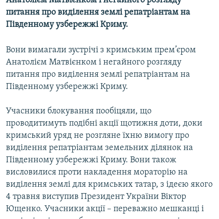
Анатолієм Матвієнком і негайного розгляду
МУЛЬТИМЕДІА
питання про виділення землі репатріантам на
Південному узбережжі Криму.
ФОТО
СПЕЦПРОЄКТИ
Вони вимагали зустрічі з кримським прем’єром
ПОДКАСТИ
Анатолієм Матвієнком і негайного розгляду
питання про виділення землі репатріантам на
Південному узбережжі Криму.
КРИМ РЕАЛІЇ
РУС
Учасники блокування пообіцяли, що
УКР
проводитимуть подібні акції щотижня доти, доки
кримський уряд не розгляне їхню вимогу про
КТАТ
виділення репатріантам земельних ділянок на
Південному узбережжі Криму. Вони також
ДОЛУЧАЙСЯ!
висловилися проти накладення мораторію на
виділення землі для кримських татар, з ідеєю якого
4 травня виступив Президент України Віктор
Ющенко. Учасники акції – переважно мешканці і