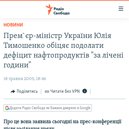
Доступність
посилання
Перейти
НОВИНИ
до
РАДІО СВОБОДА – 70 РОКІВ
Прем`єр-міністр України Юлія
основного
ВСЕ ЗА ДОБУ
матеріалу
Тимошенко обіцяє подолати
СТАТТІ
Перейти
дефіцит нафтопродуктів "за лічені
до
ВІЙНА
ПОЛІТИКА
години"
основної
РОСІЙСЬКА «ФІЛЬТРАЦІЯ»
ЕКОНОМІКА
навігації
18 травня 2005, 18:46
Перейти
ДОНБАС.РЕАЛІЇ
СУСПІЛЬСТВО
до
Поділитись
Читати без VPN
КРИМ.РЕАЛІЇ
КУЛЬТУРА
пошуку
ТИ ЯК?
СПОРТ
Додати Радіо Свобода як бажане джерело в Google
СХЕМИ
УКРАЇНА
Про це вона заявила сьогодні на прес-конференції
КИТАЙ.ВИКЛИКИ
СВІТ