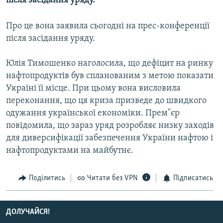
після засідання уряду.
МУЛЬТИМЕДІА
Про це вона заявила сьогодні на прес-конференції
ФОТО
після засідання уряду.
СПЕЦПРОЄКТИ
ПОДКАСТИ
Юлія Тимошенко наголосила, що дефіцит на ринку
нафтопродуктів був спланованим з метою показати
Україні її місце. При цьому вона висловила
КРИМ РЕАЛІЇ
переконання, що ця криза призведе до швидкого
РУС
одужання української економіки. Прем''єр
УКР
повідомила, що зараз уряд розробляє низку заходів
для диверсифікації забезпечення України нафтою і
КТАТ
нафтопродуктами на майбутнє.
ДОЛУЧАЙСЯ!
Поділитись
Читати без VPN
Підписатись
ДОЛУЧАЙСЯ!