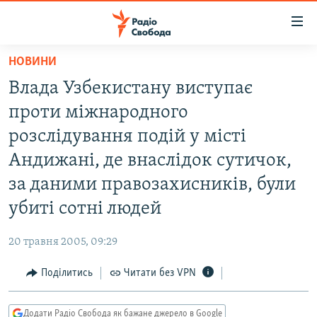
Доступність
посилання
Перейти
НОВИНИ
до
РАДІО СВОБОДА – 70 РОКІВ
Влада Узбекистану виступає
основного
ВСЕ ЗА ДОБУ
матеріалу
проти міжнародного
СТАТТІ
Перейти
розслідування подій у місті
до
ВІЙНА
ПОЛІТИКА
Андижані, де внаслідок сутичок,
основної
РОСІЙСЬКА «ФІЛЬТРАЦІЯ»
ЕКОНОМІКА
навігації
за даними правозахисників, були
Перейти
ДОНБАС.РЕАЛІЇ
СУСПІЛЬСТВО
убиті сотні людей
до
КРИМ.РЕАЛІЇ
КУЛЬТУРА
пошуку
20 травня 2005, 09:29
ТИ ЯК?
СПОРТ
Поділитись
Читати без VPN
СХЕМИ
УКРАЇНА
КИТАЙ.ВИКЛИКИ
СВІТ
Додати Радіо Свобода як бажане джерело в Google