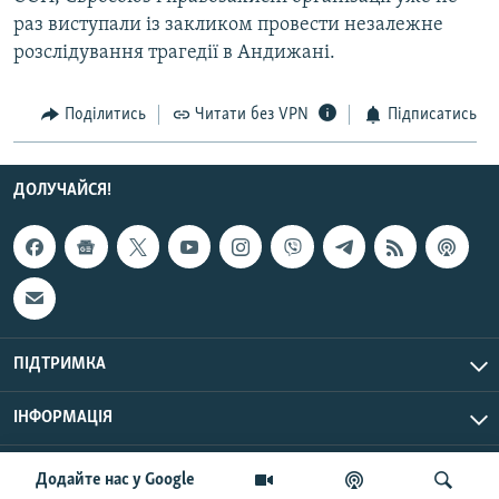
Усі сайти RFE/RL
раз виступали із закликом провести незалежне
розслідування трагедії в Андижані.
Поділитись
Читати без VPN
Підписатись
ДОЛУЧАЙСЯ!
ПІДТРИМКА
ІНФОРМАЦІЯ
UTC+3
© Радіо Свобода, 2026 | Усі права застережено.
Додайте нас у Google