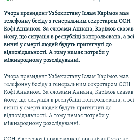
МУЛЬТИМЕДІА
Учора президент Узбекистану Іслам Карімов мав
ФОТО
телефонну бесіду з генеральним секретарем ООН
СПЕЦПРОЄКТИ
Кофі Аннаном. За словами Аннана, Карімов сказав
йому, що ситуація в республіці контрольована, а всі
ПОДКАСТИ
винні у смерті людей будуть притягнуті до
відповідальності. А тому немає потреби у
КРИМ РЕАЛІЇ
міжнародному розслідуванні.
РУС
УКР
Учора президент Узбекистану Іслам Карімов мав
телефонну бесіду з генеральним секретарем ООН
КТАТ
Кофі Аннаном. За словами Аннана, Карімов сказав
йому, що ситуація в республіці контрольована, а всі
ДОЛУЧАЙСЯ!
винні у смерті людей будуть притягнуті до
відповідальності. А тому немає потреби у
міжнародному розслідуванні.
ООН, Євросоюз і правозахисні організації уже не