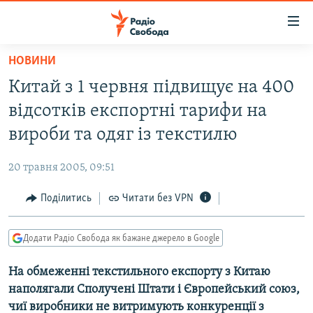
Доступність
посилання
Перейти
НОВИНИ
до
РАДІО СВОБОДА – 70 РОКІВ
Китай з 1 червня підвищує на 400
основного
ВСЕ ЗА ДОБУ
матеріалу
відсотків експортні тарифи на
СТАТТІ
Перейти
вироби та одяг із текстилю
до
ВІЙНА
ПОЛІТИКА
основної
20 травня 2005, 09:51
РОСІЙСЬКА «ФІЛЬТРАЦІЯ»
ЕКОНОМІКА
навігації
Перейти
Поділитись
Читати без VPN
ДОНБАС.РЕАЛІЇ
СУСПІЛЬСТВО
до
КРИМ.РЕАЛІЇ
КУЛЬТУРА
пошуку
Додати Радіо Свобода як бажане джерело в Google
ТИ ЯК?
СПОРТ
На обмеженні текстильного експорту з Китаю
СХЕМИ
УКРАЇНА
наполягали Сполучені Штати і Європейський союз,
КИТАЙ.ВИКЛИКИ
СВІТ
чиї виробники не витримують конкуренції з