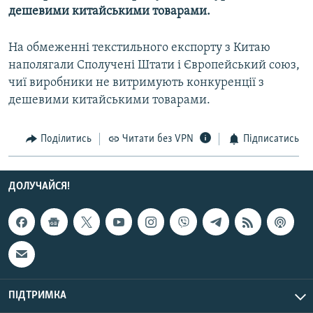
дешевими китайськими товарами.
МУЛЬТИМЕДІА
ФОТО
На обмеженні текстильного експорту з Китаю
СПЕЦПРОЄКТИ
наполягали Сполучені Штати і Європейський союз,
чиї виробники не витримують конкуренції з
ПОДКАСТИ
дешевими китайськими товарами.
КРИМ РЕАЛІЇ
Поділитись
Читати без VPN
Підписатись
РУС
УКР
ДОЛУЧАЙСЯ!
КТАТ
ДОЛУЧАЙСЯ!
ПІДТРИМКА