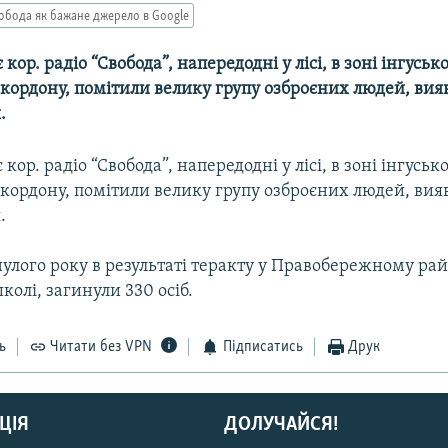
обода як бажане джерело в Google
кор. радіо “Свобода”, напередодні у лісі, в зоні інгуськ
кордону, помітили велику групу озброєних людей, вия
.
кор. радіо “Свобода”, напередодні у лісі, в зоні інгуськ
кордону, помітили велику групу озброєних людей, вия
.
улого року в результаті теракту у Правобережному рай
колі, загинули 330 осіб.
ь
Читати без VPN
Підписатись
Друк
ЦІЯ
ДОЛУЧАЙСЯ!