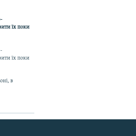
о-
вити їх поки
о-
вити їх поки
оні, в