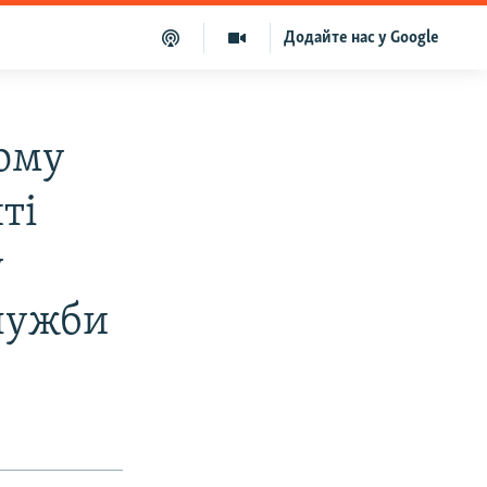
Додайте нас у Google
ому
ті
у
лужби