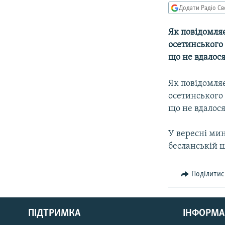
МУЛЬТИМЕДІА
Додати Радіо Св
ФОТО
Як повідомляє 
СПЕЦПРОЄКТИ
осетинського 
ПОДКАСТИ
що не вдалося
Як повідомляє 
осетинського 
що не вдалося
У вересні мин
бесланській ш
Поділитис
КРИМ РЕАЛІЇ
РУС
ПІДТРИМКА
ІНФОРМА
УКР