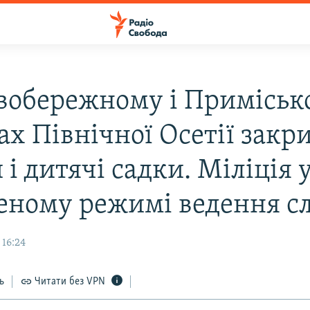
вобережному і Приміськ
х Північної Осетії закри
і дитячі садки. Міліція 
еному режимі ведення с
 16:24
ь
Читати без VPN