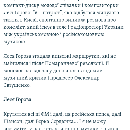
МУЛЬТИМЕДІА
компакт-диску молодої співачки і композиторки
Лесі Горової “Я – патріот”, яка відбулася минулого
ФОТО
тижня в Києві, спонтанно виникла розмова про
СПЕЦПРОЄКТИ
конфлікт, який існує в теле і радіопросторі України
між українськомовною і російськомовною
ПОДКАСТИ
музикою.
КРИМ РЕАЛІЇ
Леся Горова згадала київські маршрутки, які не
РУС
змінилися і після Помаранчевої революції. Її
УКР
монолог час від часу доповнював відомий
музичний критик і продюсер Олександр
КТАТ
Євтушенко.
ДОЛУЧАЙСЯ!
Леся Горова
Крутяться всі ці ФМ і далі, ця російська попса, далі
Шансон, далі Вєрка Сєрдючка... І я не можу
зрозуміти, у нас є стільки гарної музики, за якою