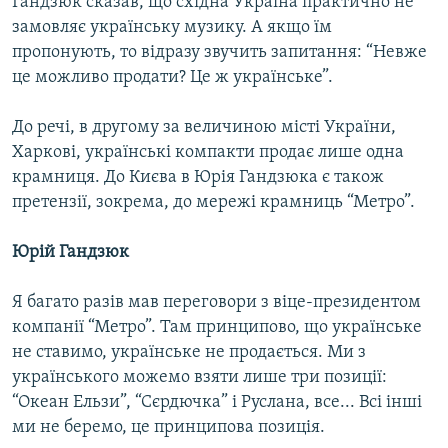
Гандзюк сказав, що східна Україна практично не
замовляє українську музику. А якщо їм
пропонують, то відразу звучить запитання: “Невже
це можливо продати? Це ж українське”.
До речі, в другому за величиною місті України,
Харкові, українські компакти продає лише одна
крамниця. До Києва в Юрія Гандзюка є також
претензії, зокрема, до мережі крамниць “Метро”.
Юрій Гандзюк
Я багато разів мав переговори з віце-президентом
компанії “Метро”. Там принципово, що українське
не ставимо, українське не продається. Ми з
українського можемо взяти лише три позиції:
“Океан Ельзи”, “Сєрдючка” і Руслана, все... Всі інші
ми не беремо, це принципова позиція.