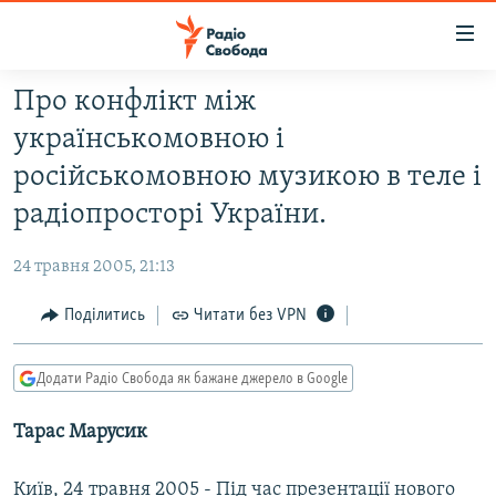
Доступність
посилання
Перейти
Про конфлікт між
до
РАДІО СВОБОДА – 70 РОКІВ
українськомовною і
основного
ВСЕ ЗА ДОБУ
матеріалу
російськомовною музикою в теле і
СТАТТІ
Перейти
радіопросторі України.
до
ВІЙНА
ПОЛІТИКА
основної
24 травня 2005, 21:13
РОСІЙСЬКА «ФІЛЬТРАЦІЯ»
ЕКОНОМІКА
навігації
Перейти
Поділитись
Читати без VPN
ДОНБАС.РЕАЛІЇ
СУСПІЛЬСТВО
до
КРИМ.РЕАЛІЇ
КУЛЬТУРА
пошуку
Додати Радіо Свобода як бажане джерело в Google
ТИ ЯК?
СПОРТ
Тарас Марусик
СХЕМИ
УКРАЇНА
КИТАЙ.ВИКЛИКИ
СВІТ
Київ, 24 травня 2005 - Під час презентації нового