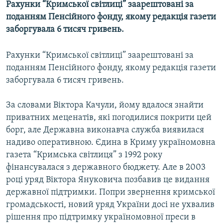
Рахунки “Кримської світлиці” заарештовані за
МУЛЬТИМЕДІА
поданням Пенсійного фонду, якому редакція газети
ФОТО
заборгувала 6 тисяч гривень.
СПЕЦПРОЄКТИ
Рахунки “Кримської світлиці” заарештовані за
ПОДКАСТИ
поданням Пенсійного фонду, якому редакція газети
заборгувала 6 тисяч гривень.
КРИМ РЕАЛІЇ
РУС
За словами Віктора Качули, йому вдалося знайти
приватних меценатів, які погодилися покрити цей
УКР
борг, але Державна виконавча служба виявилася
КТАТ
надиво оперативною. Єдина в Криму україномовна
газета “Кримська світлиця” з 1992 року
ДОЛУЧАЙСЯ!
фінансувалася з державного бюджету. Але в 2003
році уряд Віктора Януковича позбавив це видання
державної підтримки. Попри звернення кримської
громадськості, новий уряд України досі не ухвалив
рішення про підтримку україномовної преси в