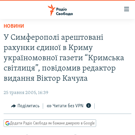
Доступність
посилання
Перейти
НОВИНИ
до
РАДІО СВОБОДА – 70 РОКІВ
У Симферополі арештовані
основного
ВСЕ ЗА ДОБУ
матеріалу
рахунки єдиної в Криму
СТАТТІ
Перейти
україномовної газети “Кримська
до
ВІЙНА
ПОЛІТИКА
світлиця”, повідомив редактор
основної
РОСІЙСЬКА «ФІЛЬТРАЦІЯ»
ЕКОНОМІКА
навігації
видання Віктор Качула
Перейти
ДОНБАС.РЕАЛІЇ
СУСПІЛЬСТВО
до
25 травня 2005, 16:39
КРИМ.РЕАЛІЇ
КУЛЬТУРА
пошуку
Поділитись
Читати без VPN
ТИ ЯК?
СПОРТ
СХЕМИ
УКРАЇНА
Додати Радіо Свобода як бажане джерело в Google
КИТАЙ.ВИКЛИКИ
СВІТ