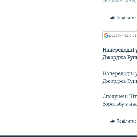
МУЛЬТИМЕДІА
26 травня 2005, 
ФОТО
Поділитис
СПЕЦПРОЄКТИ
ПОДКАСТИ
Додати Радіо Св
Напередодні у
Джорджа Буша
Напередодні у
Джорджа Буша
Сполучені Шта
боротьбу з на
Поділитис
КРИМ РЕАЛІЇ
РУС