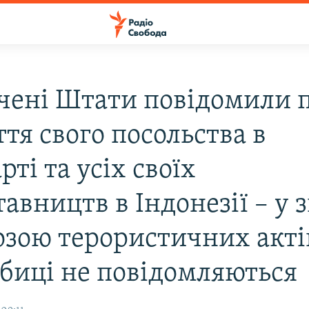
чені Штати повідомили 
тя свого посольства в
ті та усіх своїх
авництв в Індонезії – у з
розою терористичних акті
биці не повідомляються