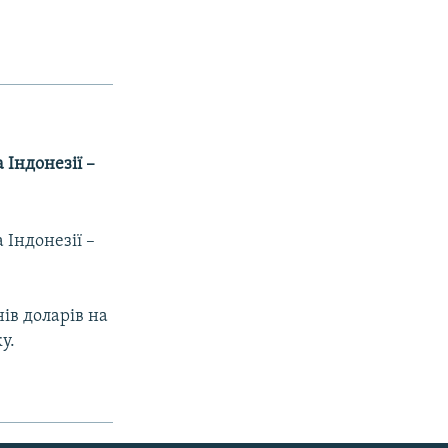
 Індонезії –
 Індонезії –
ів доларів на
у.