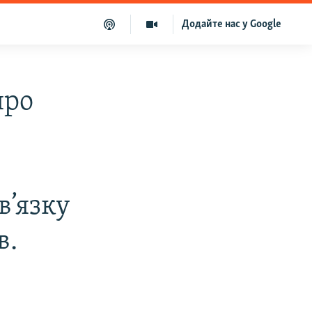
Додайте нас у Google
про
в’язку
в.