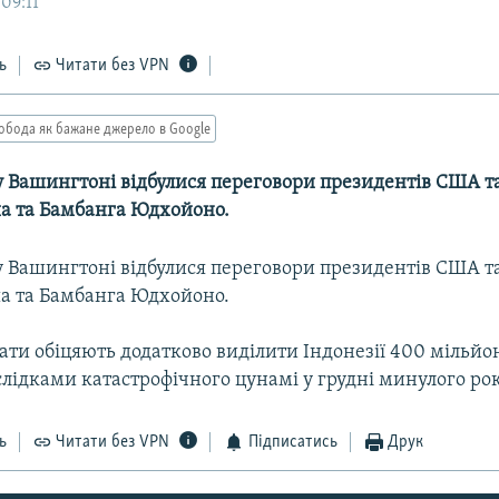
09:11
ь
Читати без VPN
обода як бажане джерело в Google
 Вашингтоні відбулися переговори президентів США та
 та Бамбанга Юдхойоно.
 Вашингтоні відбулися переговори президентів США та
 та Бамбанга Юдхойоно.
ти обіцяють додатково виділити Індонезії 400 мільйон
слідками катастрофічного цунамі у грудні минулого рок
ь
Читати без VPN
Підписатись
Друк