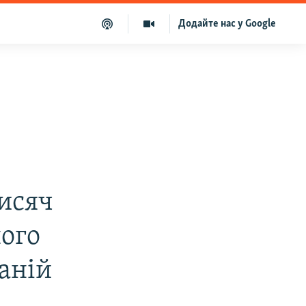
Додайте нас у Google
тисяч
ного
аній