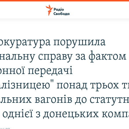
окуратура порушила
нальну справу за фактом
онної передачі
алізницею" понад трьох 
льних вагонів до статут
 однієї з донецьких комп