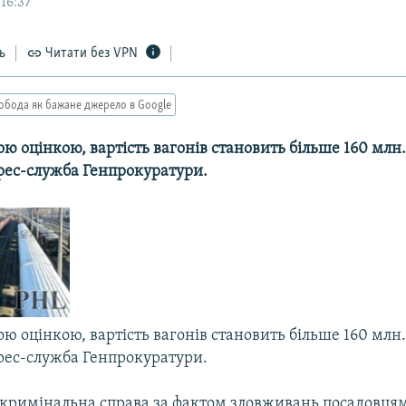
16:37
ь
Читати без VPN
обода як бажане джерело в Google
ю оцінкою, вартість вагонів становить більше 160 млн.
рес-служба Генпрокуратури.
ю оцінкою, вартість вагонів становить більше 160 млн.
рес-служба Генпрокуратури.
я кримінальна справа за фактом зловживань посадовця