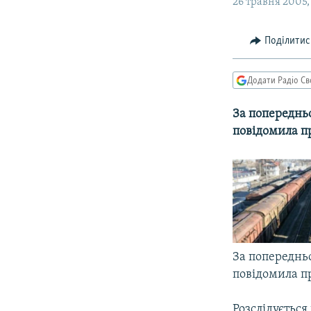
МУЛЬТИМЕДІА
26 травня 2005, 
ФОТО
Поділитис
СПЕЦПРОЄКТИ
ПОДКАСТИ
Додати Радіо Св
За попередньо
повідомила п
За попередньо
повідомила п
Розслідуєтьс