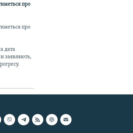
йтиметься про
йтиметься про
на дата
ни заявляють,
прогресу.