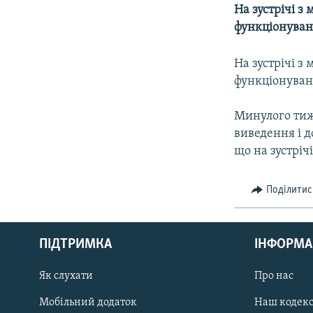
МУЛЬТИМЕДІА
На зустрічі з
ФОТО
функціонуванн
СПЕЦПРОЄКТИ
На зустрічі з
ПОДКАСТИ
функціонуванн
Минулого тижн
виведення і д
що на зустріч
Поділитис
КРИМ РЕАЛІЇ
РУС
ПІДТРИМКА
ІНФОРМА
УКР
КТАТ
Як слухати
Про нас
Мобільний додаток
Наш кодек
ДОЛУЧАЙСЯ!