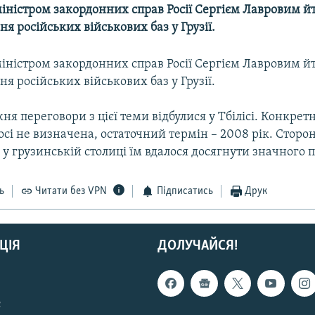
 міністром закордонних справ Росії Сергієм Лавровим 
я російських військових баз у Грузії.
 міністром закордонних справ Росії Сергієм Лавровим 
я російських військових баз у Грузії.
я переговори з цієї теми відбулися у Тбілісі. Конкрет
осі не визначена, остаточний термін – 2008 рік. Сторо
і у грузинській столиці їм вдалося досягнути значного 
ь
Читати без VPN
Підписатись
Друк
ЦІЯ
ДОЛУЧАЙСЯ!
с