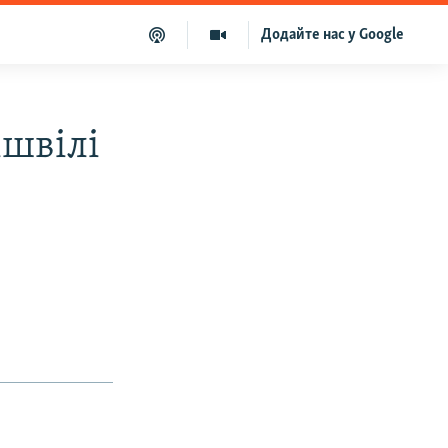
Додайте нас у Google
ішвілі