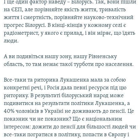
І ще один фактор наведу – Білорусь. Так, вони пішли
на ЄЕП, але порівняйте якість життя, тривалість
життя і смертність, порівняйте науково-технічний
прогрес Білорусі. В кінці-кінців у кожному селі є
радіометрист, у якого є прилад, і він міряє, що їдять
люди.
А ви подивіться нашу зону, нашу Рівненську
область, то там немає такої турботи про населення.
Все-таки та риторика Лукашенка мала за собою
конкретні речі, і Росія дала певні ресурси під цю
риторику. В результаті білоруський народ може
подивитися на результати політики Лукашенка, а
40% чоловіків в Україні не доживають до пенсії. Це
показник чи не показник? Що є національним
інтересом: дожити до пенсії для більшості людей чи
все-таки погратися в політику, попасти в Європу і