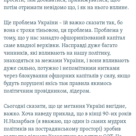
просити, там добиватися, принижуватися, щоб
потім отримати невідомо що, і як на нього вплине.
Ще проблема України – їй важко сказати так, бо
вона є трохи тіньовою, ця проблема. Проблема у
тому, що у нас занадто офшоринізований капітал
саме владної верхівки. Насправді дуже багато
чинників, які впливають на нашу політику,
знаходяться за межами України, і вони впливають
дуже сильно, потужно і непомітними нитками
через блокування офшорних капіталів у силу, якщо
будуть порушені якісь там правила якимось
політичним провідником, лідером.
Сьогодні сказати, що це метання Україні вигідне,
важко. Хоча наведу приклад, що в кінці 90-их років
Н.Назарбаєв (я вважаю, що один із самих мудрих
політиків на пострадянському просторі) зробив