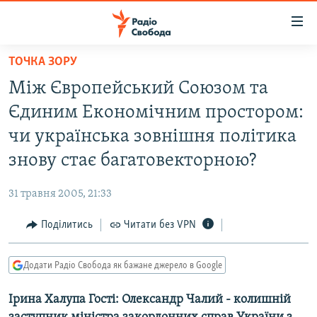
Доступність
посилання
Перейти
ТОЧКА ЗОРУ
до
РАДІО СВОБОДА – 70 РОКІВ
Між Європейський Союзом та
основного
ВСЕ ЗА ДОБУ
матеріалу
Єдиним Економічним простором:
СТАТТІ
Перейти
чи українська зовнішня політика
до
ВІЙНА
ПОЛІТИКА
знову стає багатовекторною?
основної
РОСІЙСЬКА «ФІЛЬТРАЦІЯ»
ЕКОНОМІКА
навігації
31 травня 2005, 21:33
Перейти
ДОНБАС.РЕАЛІЇ
СУСПІЛЬСТВО
до
Поділитись
Читати без VPN
КРИМ.РЕАЛІЇ
КУЛЬТУРА
пошуку
ТИ ЯК?
СПОРТ
Додати Радіо Свобода як бажане джерело в Google
СХЕМИ
УКРАЇНА
Ірина Халупа Гості: Олександр Чалий - колишній
ПРИАЗОВ’Я
СВІТ