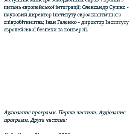
заступник міністра закордонних справ України з
КИТАЙ.ВИКЛИКИ
питань європейської інтеграції; Олександр Сушко -
науковий директор Інституту євроатлантичного
МУЛЬТИМЕДІА
співробітництва; Іван Галенко - директор Інституту
ФОТО
європейської безпеки та конверсії.
СПЕЦПРОЄКТИ
ПОДКАСТИ
КРИМ РЕАЛІЇ
РУС
УКР
КТАТ
ДОЛУЧАЙСЯ!
Аудіозапис програми. Перша частина:
Аудіозапис
програми. Друга частина: