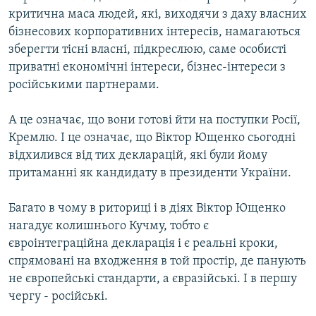
критична маса людей, які, виходячи з даху власних
бізнесових корпоративних інтересів, намагаються
зберегти тісні власні, підкреслюю, саме особисті
приватні економічні інтереси, бізнес-інтереси з
російськими партнерами.
А це означає, що вони готові йти на поступки Росії,
Кремлю. І це означає, що Віктор Ющенко сьогодні
відхилився від тих декларацій, які були йому
притаманні як кандидату в президенти України.
Багато в чому в риториці і в діях Віктор Ющенко
нагадує колишнього Кучму, тобто є
євроінтеграційна декларація і є реальні кроки,
спрямовані на входження в той простір, де панують
не європейські стандарти, а євразійські. І в першу
чергу - російські.