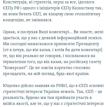
Конституція, ні стратегія, перш за все, ідеолога
ЄЕПу РФ і одного з ініціаторів ЄЕПу Казахстану так,
як вони бачать ЄЕП, як кінцеву свою геополітичну
концепцію, не змінилася.
Однак, я послухав Ваші коментарі... Ви знаєте, мені
здається, що у нас є деякий інформаційний психоз.
Ми сьогодні намагаємося приписати Президенту
(от я почув, що він казав, і хотів би дати коментарі)
те, що він реально не говорив, і посилаємося на
тлумачення того, що він казав, на російську газету
“Комерсант”. Це не зовсім коректно стосовно
президента, на мій погляд, будь-якої країни.
Ющенко дійсно заявляв на РНБО, що в ЄЕПі основні
стратегічні інтереси України лежать. Так, ЄЕП – це
реальність, будемо ми там приймати участь в
якійсь якості, але те, що у нас є стратегічні інтереси