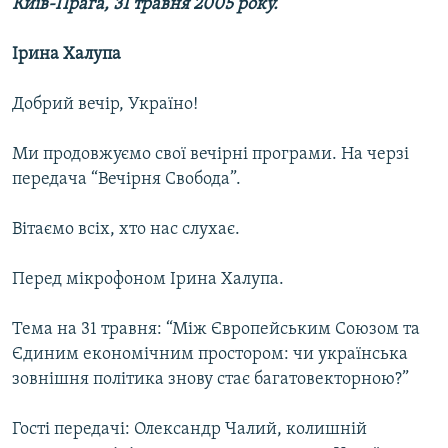
Київ-Прага, 31 травня 2005 року.
Ірина Халупа
Усі сайти RFE/RL
Добрий вечір, Україно!
Ми продовжуємо свої вечірні програми. На черзі
передача “Вечірня Свобода”.
Вітаємо всіх, хто нас слухає.
Перед мікрофоном Ірина Халупа.
Тема на 31 травня: “Між Європейським Союзом та
Єдиним економічним простором: чи українська
зовнішня політика знову стає багатовекторною?”
Гості передачі: Олександр Чалий, колишній