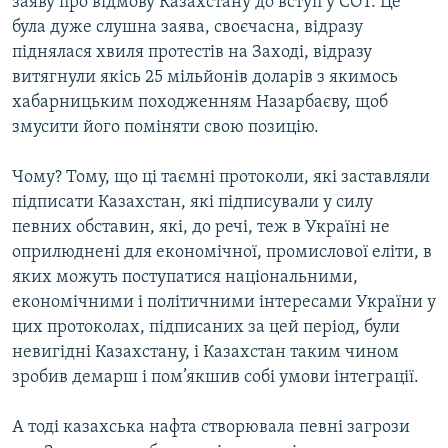
заяву про відмову Казахстану до вступ у СОТ. Це
була дуже слушна заява, своєчасна, відразу
піднялася хвиля протестів на Заході, відразу
витягнули якісь 25 мільйонів доларів з якимось
хабарницьким походженням Назарбаєву, щоб
змусити його поміняти свою позицію.
Чому? Тому, що ці таємні протоколи, які заставляли
підписати Казахстан, які підписували у силу
певних обставин, які, до речі, теж в Україні не
оприлюднені для економічної, промислової еліти, в
яких можуть поступатися національними,
економічними і політичними інтересами України у
цих протоколах, підписаних за цей період, були
невигідні Казахстану, і Казахстан таким чином
зробив демарш і пом’якшив собі умови інтеграції.
А тоді казахська нафта створювала певні загрози