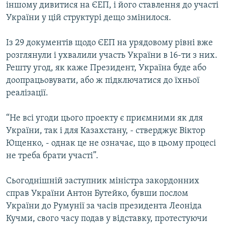
іншому дивитися на ЄЕП, і його ставлення до участі
України у цій структурі дещо змінилося.
Із 29 документів щодо ЄЕП на урядовому рівні вже
розглянули і ухвалили участь України в 16-ти з них.
Решту угод, як каже Президент, Україна буде або
доопрацьовувати, або ж підключатися до їхньої
реалізації.
“Не всі угоди цього проекту є приємними як для
України, так і для Казахстану, - стверджує Віктор
Ющенко, - однак це не означає, що в цьому процесі
не треба брати участі”.
Сьогоднішній заступник міністра закордонних
справ України Антон Бутейко, бувши послом
України до Румунії за часів президента Леоніда
Кучми, свого часу подав у відставку, протестуючи