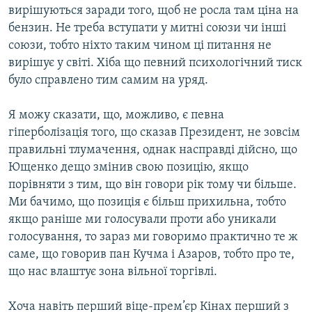
вирішуються заради того, щоб не росла там ціна на
бензин. Не треба вступати у митні союзи чи інші
союзи, тобто ніхто таким чином ці питання не
вирішує у світі. Хіба що певний психологічний тиск
було справлено тим самим на уряд.
Я можу сказати, що, можливо, є певна
гіперболізація того, що сказав Президент, не зовсім
правильні тлумачення, однак насправді дійсно, що
Ющенко дещо змінив свою позицію, якщо
порівняти з тим, що він говори рік тому чи більше.
Ми бачимо, що позиція є більш прихильна, тобто
якщо раніше ми голосували проти або уникали
голосування, то зараз ми говоримо практично те ж
саме, що говорив пан Кучма і Азаров, тобто про те,
що нас влаштує зона вільної торгівлі.
Хоча навіть перший віце-прем’єр Кінах перший з