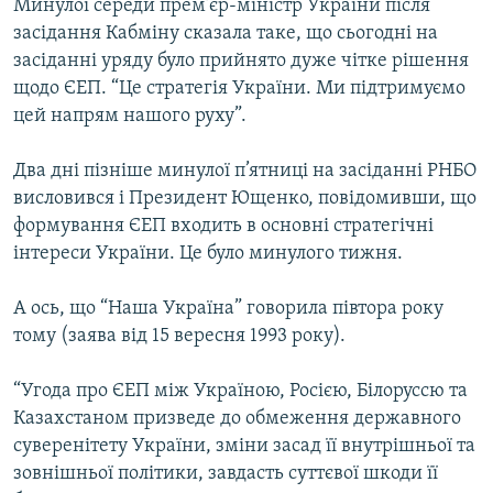
Минулої середи прем’єр-міністр України після
засідання Кабміну сказала таке, що сьогодні на
засіданні уряду було прийнято дуже чітке рішення
щодо ЄЕП. “Це стратегія України. Ми підтримуємо
цей напрям нашого руху”.
Два дні пізніше минулої п’ятниці на засіданні РНБО
висловився і Президент Ющенко, повідомивши, що
формування ЄЕП входить в основні стратегічні
інтереси України. Це було минулого тижня.
А ось, що “Наша Україна” говорила півтора року
тому (заява від 15 вересня 1993 року).
“Угода про ЄЕП між Україною, Росією, Білоруссю та
Казахстаном призведе до обмеження державного
суверенітету України, зміни засад її внутрішньої та
зовнішньої політики, завдасть суттєвої шкоди її