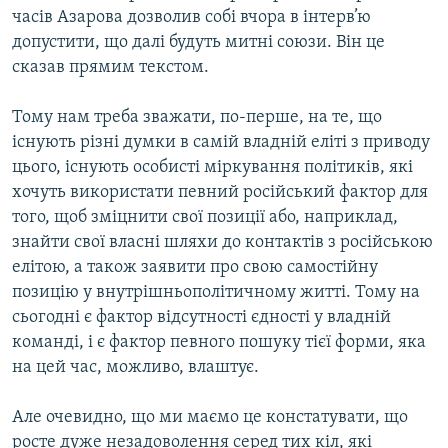
часів Азарова дозволив собі вчора в інтерв’ю
допустити, що далі будуть митні союзи. Він це
сказав прямим текстом.
Тому нам треба зважати, по-перше, на те, що
існують різні думки в самій владній еліті з приводу
цього, існують особисті міркування політиків, які
хочуть використати певний російський фактор для
того, щоб зміцнити свої позиції або, наприклад,
знайти свої власні шляхи до контактів з російською
елітою, а також заявити про свою самостійну
позицію у внутрішньополітичному житті. Тому на
сьогодні є фактор відсутності єдності у владній
команді, і є фактор певного пошуку тієї форми, яка
на цей час, можливо, влаштує.
Але очевидно, що ми маємо це констатувати, що
росте дуже незадоволення серед тих кіл, які