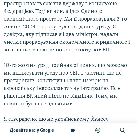
простір і навіть союзну державу з Російською
Федерацією. Тоді виникла ідея Єдиного
економічного простору. Ми її прораховували 3-го
жовтня 2004-го року. Було засідання уряду. Є
довідка, яку підписав я і два міністри, надали
чистки прорахування економічного юридичного і
зовнішнього політичного прогнозу по ЄЕП.
10-го жовтня уряд прийняв рішення, що можемо
ми підписувати угоду про ЄЕП в частині, що не
протирічить Конституції і наші наміри на
європейську і євроатлантичну інтеграцію. Це є
рішення ВР, який ніхто не відміняв. Тому, ми
повинні бути послідовними.
Я стверджую, що не українському бізнесу
Національному, індустріальному українському
Додайте нас у Google
бізнесу, не економічного ніякого відношення