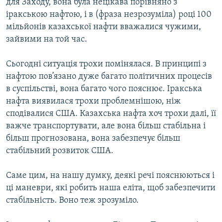
для Заходу, вона була нецікава порівняно з
іракською нафтою, і в (фраза незрозуміла) році 100
мільйонів казахської нафти вважалися чужими,
зайвими на той час.
Сьогодні ситуація трохи помінялася. В принципі з
нафтою пов’язано дуже багато політичних процесів
в суспільстві, вона багато чого пояснює. Іракська
нафта виявилася трохи проблемнішою, ніж
сподівалися США. Казахська нафта хоч трохи далі, її
важче транспортувати, але вона більш стабільна і
більш прогнозована, вона забезпечує більш
стабільний розвиток США.
Саме цим, на нашу думку, деякі речі пояснюються і
ці маневри, які робить наша еліта, щоб забезпечити
стабільність. Воно теж зрозуміло.