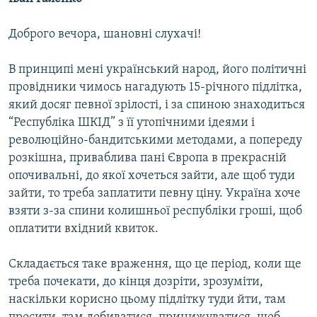
Доброго вечора, шановні слухачі!
В принципі мені український народ, його політичні
провідники чимось нагадують 15-річного підлітка,
який досяг певної зрілості, і за спиною знаходиться
“Республіка ШКІД” з її утопічними ідеями і
революційно-бандитськими методами, а попереду
розкішна, приваблива пані Європа в прекрасній
опочивальні, до якої хочеться зайти, але щоб туди
зайти, то треба заплатити певну ціну. Україна хоче
взяти з-за спини колишньої республіки гроші, щоб
оплатити вхідний квиток.
Складається таке враження, що це період, коли ще
треба почекати, до кінця дозріти, зрозуміти,
наскільки корисно цьому підлітку туди йти, там