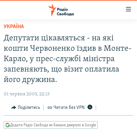
Доступність
посилання
Перейти
УКРАЇНА
до
РАДІО СВОБОДА – 70 РОКІВ
Депутати цікавляться - на які
основного
ВСЕ ЗА ДОБУ
матеріалу
кошти Червоненко їздив в Монте-
СТАТТІ
Перейти
Карло, у прес-службі міністра
до
ВІЙНА
ПОЛІТИКА
запевняють, що візит оплатила
основної
РОСІЙСЬКА «ФІЛЬТРАЦІЯ»
ЕКОНОМІКА
навігації
його дружина.
Перейти
ДОНБАС.РЕАЛІЇ
СУСПІЛЬСТВО
до
01 червня 2005, 22:13
КРИМ.РЕАЛІЇ
КУЛЬТУРА
пошуку
Поділитись
Читати без VPN
ТИ ЯК?
СПОРТ
СХЕМИ
УКРАЇНА
Додати Радіо Свобода як бажане джерело в Google
КИТАЙ.ВИКЛИКИ
СВІТ