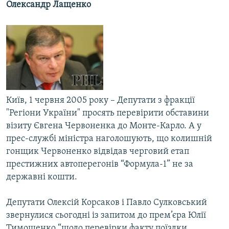
Олександр Лащенко
МУЛЬТИМЕДІА
ФОТО
СПЕЦПРОЄКТИ
ПОДКАСТИ
КРИМ РЕАЛІЇ
Київ, 1 червня 2005 року – Депутати з фракції
РУС
"Регіони України" просять перевірити обставини
УКР
візиту Євгена Червоненка до Монте-Карло. А у
прес-службі міністра наголошують, що колишній
КТАТ
гонщик Червоненко відвідав черговий етап
престижних автоперегонів “Формула-1” не за
ДОЛУЧАЙСЯ!
державні кошти.
Депутати Олексій Корсаков і Павло Сулковський
звернулися сьогодні із запитом до прем’єра Юлії
Тимошенко “щодо перевірки факту поїздки