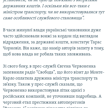
установити, чи не було це пов’язано з витратами
державних коштів. І оскільки він все-таки є
міністром транспорту, чи не використовувалися тут
саме особливості службового становища”.
В часи минулої влади українські чиновники дуже
часто здійснювали вояжі за кордон під виглядом
відрядження, за державні кошти, констатує Тарас
Чорновіл. Він каже, що намір авторів запиту в тому,
щоб нова влада не робила таких зловживань.
Зі свого боку, в прес-службі Євгена Червоненка
запевнили радіо “Свобода”, що його візит до Монте-
Карло оплатила дружина міністра транспорту та
зв’язку. Також у прес-службі сказали, що
Червоненко використовував літак однієї з
російських компаній, не уточнивши подробиць. А
черговий етап престижних автоперегонів