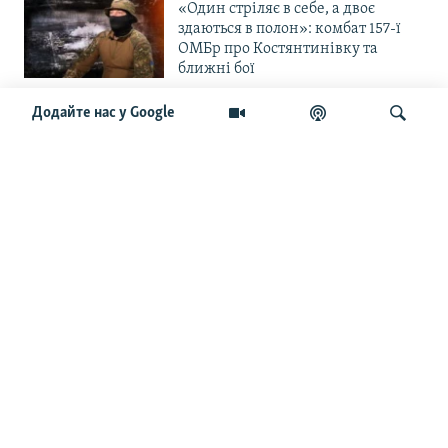
«Один стріляє в себе, а двоє
здаються в полон»: комбат 157-ї
ОМБр про Костянтинівку та
ближні бої
Додайте нас у Google
«Повільне прогризання». Армія
РФ готується до нового етапу
наступу на Слов’янськ та
Краматорськ?
Шукати
«Історія ще раз сміється з
Навроцького». Одним з перших
кавалерів Ордена Білого Орла був
Іван Мазепа
Від ейфорії до небажання жити.
Що відбувається з людьми після
звільнення із російського полону
Чоловік загинув і вона пішла на
фронт. «Це помста» – каже