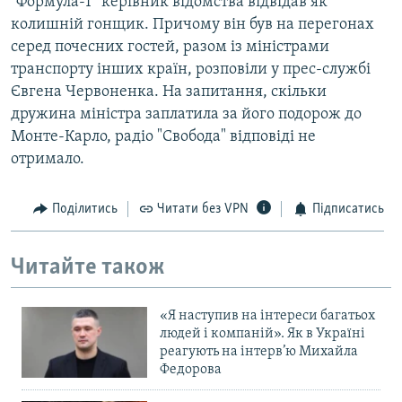
“Формула-1” керівник відомства відвідав як
колишній гонщик. Причому він був на перегонах
серед почесних гостей, разом із міністрами
транспорту інших країн, розповіли у прес-службі
Євгена Червоненка. На запитання, скільки
дружина міністра заплатила за його подорож до
Монте-Карло, радіо "Свобода" відповіді не
отримало.
Поділитись
Читати без VPN
Підписатись
Читайте також
«Я наступив на інтереси багатьох
людей і компаній». Як в Україні
реагують на інтерв’ю Михайла
Федорова