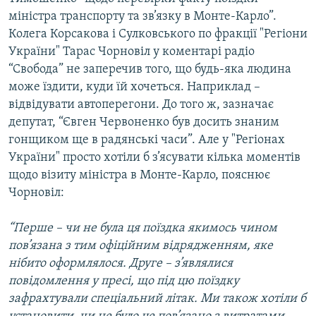
Усі сайти RFE/RL
міністра транспорту та зв’язку в Монте-Карло”.
Колега Корсакова і Сулковського по фракції "Регіони
України" Тарас Чорновіл у коментарі радіо
“Свобода” не заперечив того, що будь-яка людина
може їздити, куди їй хочеться. Наприклад –
відвідувати автоперегони. До того ж, зазначає
депутат, “Євген Червоненко був досить знаним
гонщиком ще в радянські часи”. Але у "Регіонах
України" просто хотіли б з’ясувати кілька моментів
щодо візиту міністра в Монте-Карло, пояснює
Чорновіл:
“Перше – чи не була ця поїздка якимось чином
пов’язана з тим офіційним відрядженням, яке
нібито оформлялося. Друге – з’являлися
повідомлення у пресі, що під цю поїздку
зафрахтували спеціальний літак. Ми також хотіли б