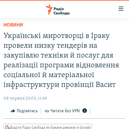
Доступність
посилання
Перейти
НОВИНИ
до
РАДІО СВОБОДА – 70 РОКІВ
Українські миротворці в Іраку
основного
ВСЕ ЗА ДОБУ
матеріалу
провели низку тендерів на
СТАТТІ
Перейти
закупівлю техніки й послуг для
до
ВІЙНА
ПОЛІТИКА
реалізації програми відновлення
основної
РОСІЙСЬКА «ФІЛЬТРАЦІЯ»
ЕКОНОМІКА
навігації
соціальної й матеріальної
Перейти
ДОНБАС.РЕАЛІЇ
СУСПІЛЬСТВО
інфраструктури провінції Васит
до
КРИМ.РЕАЛІЇ
КУЛЬТУРА
пошуку
08 червня 2005, 11:49
ТИ ЯК?
СПОРТ
Поділитись
Читати без VPN
СХЕМИ
УКРАЇНА
КИТАЙ.ВИКЛИКИ
СВІТ
Додати Радіо Свобода як бажане джерело в Google