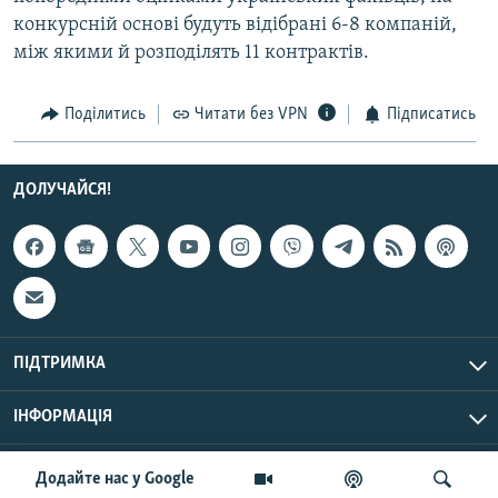
Усі сайти RFE/RL
конкурсній основі будуть відібрані 6-8 компаній,
між якими й розподілять 11 контрактів.
Поділитись
Читати без VPN
Підписатись
ДОЛУЧАЙСЯ!
ПІДТРИМКА
ІНФОРМАЦІЯ
UTC+3
© Радіо Свобода, 2026 | Усі права застережено.
Додайте нас у Google