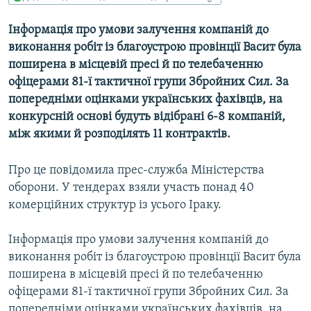
МУЛЬТИМЕДІА
Інформація про умови залучення компаній до
ФОТО
виконання робіт із благоустрою провінції Васит була
СПЕЦПРОЄКТИ
поширена в місцевій пресі й по телебаченню
офіцерами 81-ї тактичної групи Збройних Сил. За
ПОДКАСТИ
попередніми оцінками українських фахівців, на
конкурсній основі будуть відібрані 6-8 компаній,
КРИМ РЕАЛІЇ
між якими й розподілять 11 контрактів.
РУС
УКР
Про це повідомила прес-служба Міністерства
оборони. У тендерах взяли участь понад 40
КТАТ
комерційних структур із усього Іраку.
ДОЛУЧАЙСЯ!
Інформація про умови залучення компаній до
виконання робіт із благоустрою провінції Васит була
поширена в місцевій пресі й по телебаченню
офіцерами 81-ї тактичної групи Збройних Сил. За
попередніми оцінками українських фахівців, на