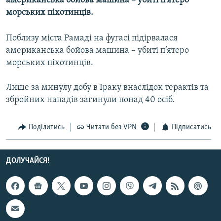
американська бойова машина – убиті п’ятеро
МУЛЬТИМЕДІА
морських піхотинців.
ФОТО
Поблизу міста Рамаді на фугасі підірвалася
СПЕЦПРОЄКТИ
американська бойова машина – убиті п’ятеро
ПОДКАСТИ
морських піхотинців.
Лише за минулу добу в Іраку внаслідок терактів та
КРИМ РЕАЛІЇ
збройних нападів загинули понад 40 осіб.
РУС
УКР
Поділитись
Читати без VPN
Підписатись
КТАТ
ДОЛУЧАЙСЯ!
ДОЛУЧАЙСЯ!