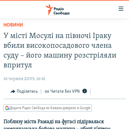
Доступність
посилання
Перейти
НОВИНИ
до
РАДІО СВОБОДА – 70 РОКІВ
У місті Мосулі на півночі Іраку
основного
ВСЕ ЗА ДОБУ
матеріалу
вбили високопосадового члена
СТАТТІ
Перейти
суду – його машину розстріляли
до
ВІЙНА
ПОЛІТИКА
впритул
основної
РОСІЙСЬКА «ФІЛЬТРАЦІЯ»
ЕКОНОМІКА
навігації
16 червня 2005, 16:41
Перейти
ДОНБАС.РЕАЛІЇ
СУСПІЛЬСТВО
до
Поділитись
Читати без VPN
КРИМ.РЕАЛІЇ
КУЛЬТУРА
пошуку
ТИ ЯК?
СПОРТ
Додати Радіо Свобода як бажане джерело в Google
СХЕМИ
УКРАЇНА
Поблизу міста Рамаді на фугасі підірвалася
КИТАЙ.ВИКЛИКИ
СВІТ