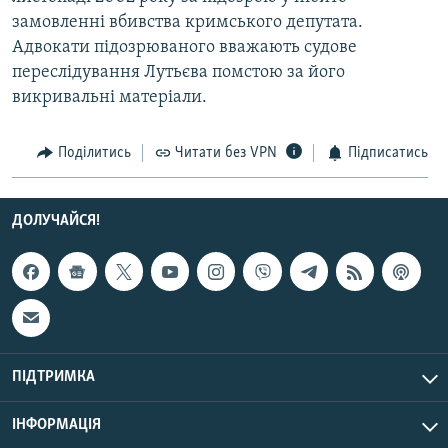
Усі сайти RFE/RL
замовленнi вбивства кримського депутата.
Адвокати підозрюваного вважають судове
переслідування Лутьєва помстою за його
викривальні матеріали.
Поділитись
Читати без VPN
Підписатись
ДОЛУЧАЙСЯ!
ПІДТРИМКА
ІНФОРМАЦІЯ