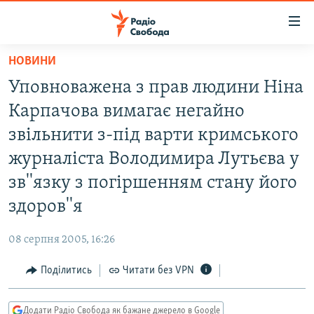
Доступність
посилання
Перейти
НОВИНИ
до
РАДІО СВОБОДА – 70 РОКІВ
Уповноважена з прав людини Нiна
основного
ВСЕ ЗА ДОБУ
матеріалу
Карпачова вимагає негайно
СТАТТІ
Перейти
звiльнити з-пiд варти кримського
до
ВІЙНА
ПОЛІТИКА
журналіста Володимира Лутьєва у
основної
РОСІЙСЬКА «ФІЛЬТРАЦІЯ»
ЕКОНОМІКА
навігації
зв''язку з погiршенням стану його
Перейти
ДОНБАС.РЕАЛІЇ
СУСПІЛЬСТВО
здоров''я
до
КРИМ.РЕАЛІЇ
КУЛЬТУРА
пошуку
08 серпня 2005, 16:26
ТИ ЯК?
СПОРТ
Поділитись
Читати без VPN
СХЕМИ
УКРАЇНА
КИТАЙ.ВИКЛИКИ
СВІТ
Додати Радіо Свобода як бажане джерело в Google