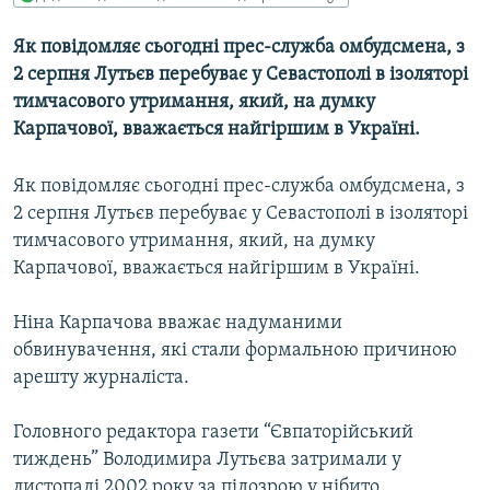
МУЛЬТИМЕДІА
Як повiдомляє сьогодні прес-служба омбудсмена, з
ФОТО
2 серпня Лутьєв перебуває у Севастополі в iзоляторі
СПЕЦПРОЄКТИ
тимчасового утримання, який, на думку
Карпачової, вважається найгiршим в Українi.
ПОДКАСТИ
Як повiдомляє сьогодні прес-служба омбудсмена, з
КРИМ РЕАЛІЇ
2 серпня Лутьєв перебуває у Севастополі в iзоляторі
РУС
тимчасового утримання, який, на думку
УКР
Карпачової, вважається найгiршим в Українi.
КТАТ
Ніна Карпачова вважає надуманими
обвинувачення, якi стали формальною причиною
ДОЛУЧАЙСЯ!
арешту журналiста.
Головного редактора газети “Євпаторійський
тиждень” Володимира Лутьєва затримали у
листопаді 2002 року за пiдозрою у нiбито