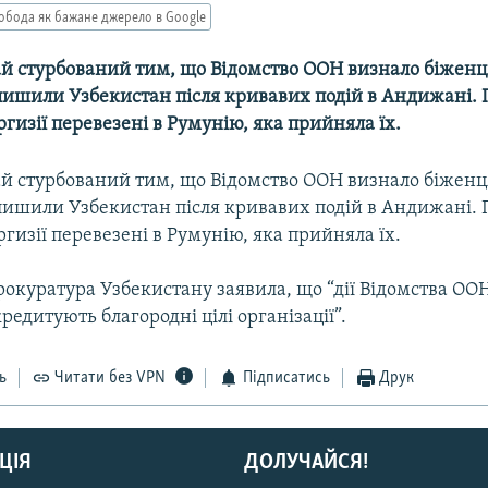
обода як бажане джерело в Google
й стурбований тим, що Відомство ООН визнало біженц
лишили Узбекистан після кривавих подій в Андижані.
иргизії перевезені в Румунію, яка прийняла їх.
й стурбований тим, що Відомство ООН визнало біженц
лишили Узбекистан після кривавих подій в Андижані.
иргизії перевезені в Румунію, яка прийняла їх.
окуратура Узбекистану заявила, що “дії Відомства ООН
редитують благородні цілі організації”.
ь
Читати без VPN
Підписатись
Друк
ЦІЯ
ДОЛУЧАЙСЯ!