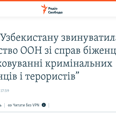
 Узбекистану звинуватил
ство ООН зі справ біженц
ховуванні кримінальних
ців і терористів”
17:59
ь
Читати без VPN