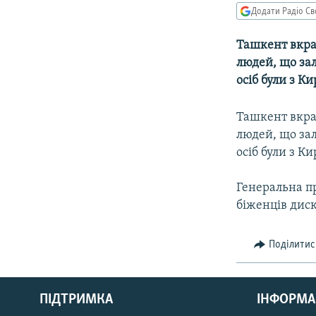
КИТАЙ.ВИКЛИКИ
Додати Радіо Св
МУЛЬТИМЕДІА
Ташкент вкра
ФОТО
людей, що за
СПЕЦПРОЄКТИ
осіб були з К
ПОДКАСТИ
Ташкент вкра
людей, що за
осіб були з К
Генеральна пр
біженців диск
Поділитис
КРИМ РЕАЛІЇ
РУС
ПІДТРИМКА
ІНФОРМА
УКР