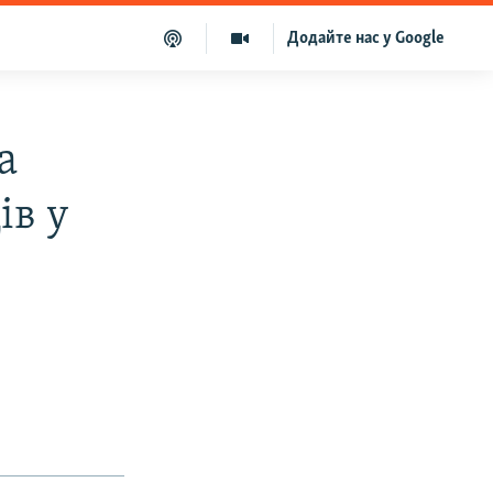
Додайте нас у Google
а
ів у