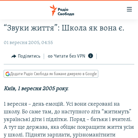
Доступність
посилання
Перейти
“Звуки життя”: Школа як вона є.
до
РАДІО СВОБОДА – 70 РОКІВ
основного
01 вересня 2005, 04:55
ВСЕ ЗА ДОБУ
матеріалу
СТАТТІ
Перейти
Поділитись
Читати без VPN
до
ВІЙНА
ПОЛІТИКА
основної
Додати Радіо Свобода як бажане джерело в Google
РОСІЙСЬКА «ФІЛЬТРАЦІЯ»
ЕКОНОМІКА
навігації
Перейти
ДОНБАС.РЕАЛІЇ
Київ, 1 вересня 2005 року.
СУСПІЛЬСТВО
до
КРИМ.РЕАЛІЇ
КУЛЬТУРА
пошуку
1 вересня – день емоцій. Усі вони скеровані на
ТИ ЯК?
СПОРТ
школу. Бо саме там, до наступного літа “житимуть”
українські діти і підлітки. Поряд – батьки і вчителі.
СХЕМИ
УКРАЇНА
А тут ще держава, яка обіцяє покращити життя усім
КИТАЙ.ВИКЛИКИ
СВІТ
у школі. Підняти зарплати, урізноманітнити