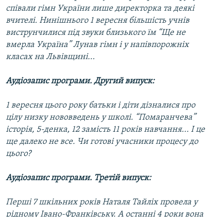
співали гімн України лише директорка та деякі
Усі сайти RFE/RL
вчителі. Нинішнього 1 вересня більшість учнів
виструнчилися під звуки близького їм “Ще не
вмерла Україна” Лунав гімн і у напівпорожніх
класах на Львівщині...
Аудіозапис програми. Другий випуск:
1 вересня цього року батьки і діти дізналися про
цілу низку нововведень у школі. “Помаранчева”
історія, 5-денка, 12 замість 11 років навчання... І це
ще далеко не все. Чи готові учасники процесу до
цього?
Аудіозапис програми. Третій випуск:
Перші 7 шкільних років Наталя Тайліх провела у
рідному Івано-Франківську. А останні 4 роки вона