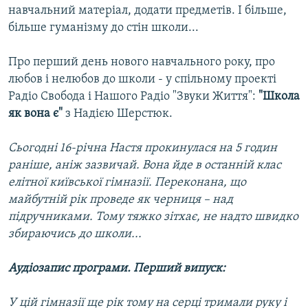
навчальний матеріал, додати предметів. І більше,
МУЛЬТИМЕДІА
більше гуманізму до стін школи...
ФОТО
Про перший день нового навчального року, про
СПЕЦПРОЄКТИ
любов і нелюбов до школи - у спільному проекті
ПОДКАСТИ
Радіо Свобода і Нашого Радіо "Звуки Життя":
"Школа
як вона є"
з Надією Шерстюк.
КРИМ РЕАЛІЇ
РУС
Сьогодні 16-річна Настя прокинулася на 5 годин
раніше, аніж зазвичай. Вона йде в останній клас
УКР
елітної київської гімназії. Переконана, що
КТАТ
майбутній рік проведе як черниця – над
підручниками. Тому тяжко зітхає, не надто швидко
ДОЛУЧАЙСЯ!
збираючись до школи...
Аудіозапис програми. Перший випуск:
У цій гімназії ще рік тому на серці тримали руку і