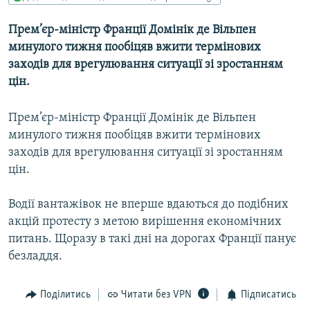
МУЛЬТИМЕДІА
Прем’єр-міністр Франції Домінік де Вільпен
ФОТО
минулого тижня пообіцяв вжити термінових
СПЕЦПРОЄКТИ
заходів для врегулювання ситуації зі зростанням
цін.
ПОДКАСТИ
Прем’єр-міністр Франції Домінік де Вільпен
КРИМ РЕАЛІЇ
минулого тижня пообіцяв вжити термінових
РУС
заходів для врегулювання ситуації зі зростанням
УКР
цін.
КТАТ
Водії вантажівок не вперше вдаються до подібних
акцій протесту з метою вирішення економічних
ДОЛУЧАЙСЯ!
питань. Щоразу в такі дні на дорогах Франції панує
безладдя.
Поділитись
Читати без VPN
Підписатись