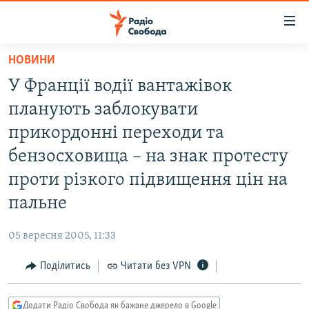
Доступність
посилання
Перейти
НОВИНИ
до
РАДІО СВОБОДА – 70 РОКІВ
У Франції водії вантажівок
основного
ВСЕ ЗА ДОБУ
матеріалу
планують заблокувати
СТАТТІ
Перейти
прикордонні переходи та
до
ВІЙНА
ПОЛІТИКА
бензосховища – на знак протесту
основної
РОСІЙСЬКА «ФІЛЬТРАЦІЯ»
ЕКОНОМІКА
навігації
проти різкого підвищення цін на
Перейти
ДОНБАС.РЕАЛІЇ
СУСПІЛЬСТВО
пальне
до
КРИМ.РЕАЛІЇ
КУЛЬТУРА
пошуку
05 вересня 2005, 11:33
ТИ ЯК?
СПОРТ
Поділитись
Читати без VPN
СХЕМИ
УКРАЇНА
КИТАЙ.ВИКЛИКИ
СВІТ
Додати Радіо Свобода як бажане джерело в Google