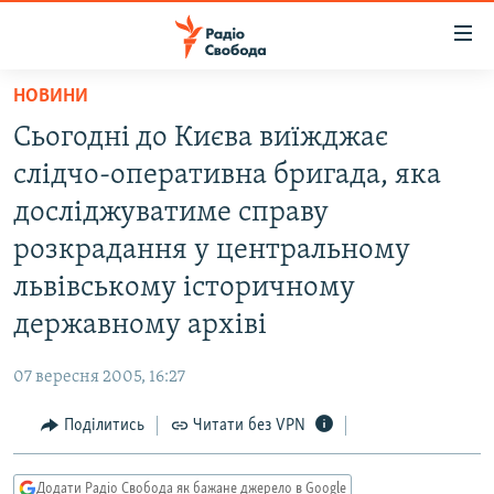
Доступність
посилання
Перейти
НОВИНИ
до
РАДІО СВОБОДА – 70 РОКІВ
Сьогодні до Києва виїжджає
основного
ВСЕ ЗА ДОБУ
матеріалу
слідчо-оперативна бригада, яка
СТАТТІ
Перейти
досліджуватиме справу
до
ВІЙНА
ПОЛІТИКА
розкрадання у центральному
основної
РОСІЙСЬКА «ФІЛЬТРАЦІЯ»
ЕКОНОМІКА
навігації
львівському історичному
Перейти
ДОНБАС.РЕАЛІЇ
СУСПІЛЬСТВО
державному архіві
до
КРИМ.РЕАЛІЇ
КУЛЬТУРА
пошуку
07 вересня 2005, 16:27
ТИ ЯК?
СПОРТ
Поділитись
Читати без VPN
СХЕМИ
УКРАЇНА
КИТАЙ.ВИКЛИКИ
СВІТ
Додати Радіо Свобода як бажане джерело в Google