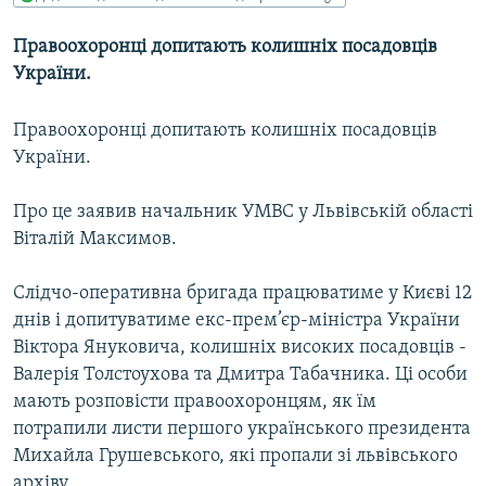
МУЛЬТИМЕДІА
Правоохоронці допитають колишніх посадовців
ФОТО
України.
СПЕЦПРОЄКТИ
Правоохоронці допитають колишніх посадовців
ПОДКАСТИ
України.
КРИМ РЕАЛІЇ
Про це заявив начальник УМВС у Львівській області
РУС
Віталій Максимов.
УКР
Слідчо-оперативна бригада працюватиме у Києві 12
КТАТ
днів і допитуватиме екс-прем’єр-міністра України
Віктора Януковича, колишніх високих посадовців -
ДОЛУЧАЙСЯ!
Валерія Толстоухова та Дмитра Табачника. Ці особи
мають розповісти правоохоронцям, як їм
потрапили листи першого українського президента
Михайла Грушевського, які пропали зі львівського
архіву.