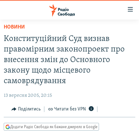
Доступність
посилання
Перейти
НОВИНИ
до
РАДІО СВОБОДА – 70 РОКІВ
Конституційний Суд визнав
основного
ВСЕ ЗА ДОБУ
матеріалу
правомірним законопроект про
СТАТТІ
Перейти
внесення змін до Основного
до
ВІЙНА
ПОЛІТИКА
закону щодо місцевого
основної
РОСІЙСЬКА «ФІЛЬТРАЦІЯ»
ЕКОНОМІКА
навігації
самоврядування
Перейти
ДОНБАС.РЕАЛІЇ
СУСПІЛЬСТВО
до
13 вересня 2005, 20:15
КРИМ.РЕАЛІЇ
КУЛЬТУРА
пошуку
Поділитись
Читати без VPN
ТИ ЯК?
СПОРТ
СХЕМИ
УКРАЇНА
Додати Радіо Свобода як бажане джерело в Google
КИТАЙ.ВИКЛИКИ
СВІТ