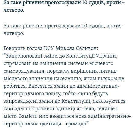
За таке рішення проголосували 10 суддів, проти –
МУЛЬТИМЕДІА
четверо.
ФОТО
За таке рішення проголосували 10 суддів, проти –
СПЕЦПРОЄКТИ
четверо.
ПОДКАСТИ
Говорить голова КСУ Микола Селивон:
КРИМ РЕАЛІЇ
“Запропоновані зміни до Конституції України,
РУС
спрямовані на зміцнення системи місцевого
самоврядування, передачу вирішення питань
УКР
місцевого значення населенню, яким шляхом це
КТАТ
робиться. Вносяться зміни до адміністративно-
територіального поділу, тобто, якщо будуть
ДОЛУЧАЙСЯ!
запроваджені зміни до Конституції, скасовуються
такі адміністративні одиниці як село, селище і
місто. Замість них вводиться нова адміністративно-
територіальна одиниця - громада”.