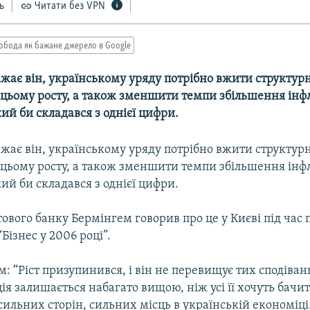
ь
Читати без VPN
обода як бажане джерело в Google
ажає він, українському уряду потрібно вжити структу
 цьому росту, а також зменшити темпи збільшення інфл
ий би складався з однієї цифри.
ажає він, українському уряду потрібно вжити структу
 цьому росту, а також зменшити темпи збільшення інфл
ий би складався з однієї цифри.
ового банку Бермінгем говорив про це у Києві під час 
Бізнес у 2006 році”.
: “Ріст призупинився, і він не перевищує тих сподівань,
ція залишається набагато вищою, ніж усі її хочуть бачи
 сильних сторін, сильних місць в українській економіц