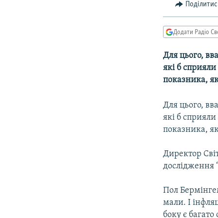
МУЛЬТИМЕДІА
Поділитис
ФОТО
Додати Радіо Св
СПЕЦПРОЄКТИ
ПОДКАСТИ
Для цього, вв
які б сприяли
показника, як
Для цього, вв
які б сприяли
показника, як
Директор Світ
дослідження “
Пол Бермінгем
мали. І інфля
боку є багато