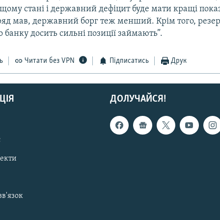
ащому стані і державний дефіцит буде мати кращі пока
ряд мав, державний борг теж менший. Крім того, резе
 банку досить сильні позиції займають”.
ь
Читати без VPN
Підписатись
Друк
ЦІЯ
ДОЛУЧАЙСЯ!
с
пекти
зв'язок