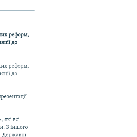
рних реформ,
яції до
рних реформ,
яції до
презентації
 які всі
ти. З іншого
і. Державні