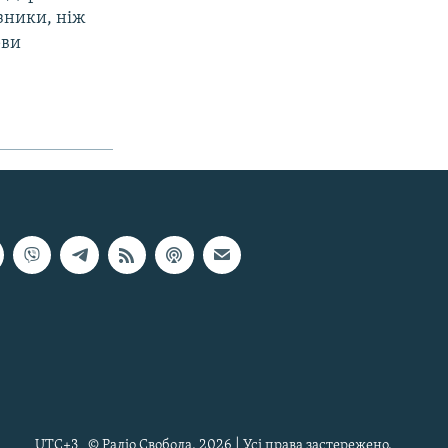
зники, ніж
рви
UTC+3
© Радіо Свобода, 2026 | Усі права застережено.