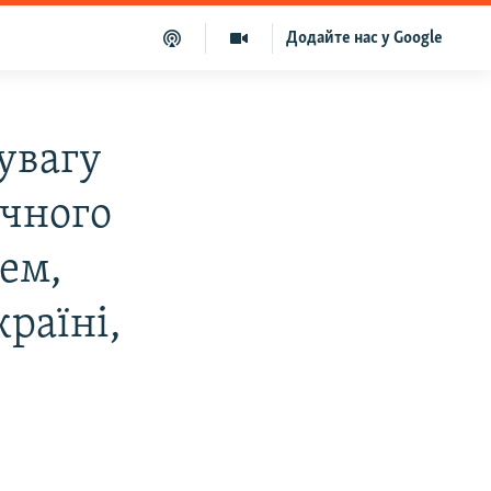
Додайте нас у Google
увагу
ічного
ем,
раїні,