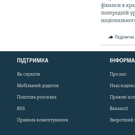
фінанси в кр
попередній у
національного
Поділитис
КРИМ РЕАЛІЇ
РУС
ПІДТРИМКА
ІНФОРМА
УКР
КТАТ
Як слухати
Про нас
Мобільний додаток
Наш кодек
ДОЛУЧАЙСЯ!
Поштова розсилка
Правові ас
RSS
Вакансії
Правила коментування
Зворотний 
Усі сайти RFE/RL