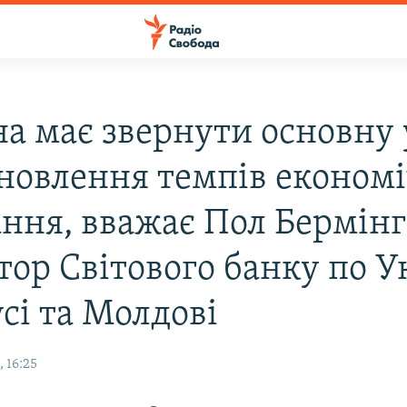
на має звернути основну 
дновлення темпів економ
ання, вважає Пол Бермінг
ор Світового банку по Ук
сі та Молдові
 16:25