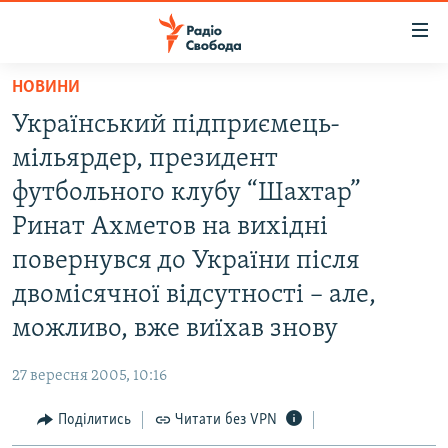
Доступність
посилання
Перейти
НОВИНИ
до
РАДІО СВОБОДА – 70 РОКІВ
Український підприємець-
основного
ВСЕ ЗА ДОБУ
матеріалу
мільярдер, президент
СТАТТІ
Перейти
футбольного клубу “Шахтар”
до
ВІЙНА
ПОЛІТИКА
Ринат Ахметов на вихідні
основної
РОСІЙСЬКА «ФІЛЬТРАЦІЯ»
ЕКОНОМІКА
навігації
повернувся до України після
Перейти
ДОНБАС.РЕАЛІЇ
СУСПІЛЬСТВО
двомісячної відсутності – але,
до
КРИМ.РЕАЛІЇ
КУЛЬТУРА
можливо, вже виїхав знову
пошуку
ТИ ЯК?
СПОРТ
27 вересня 2005, 10:16
СХЕМИ
УКРАЇНА
Поділитись
Читати без VPN
КИТАЙ.ВИКЛИКИ
СВІТ