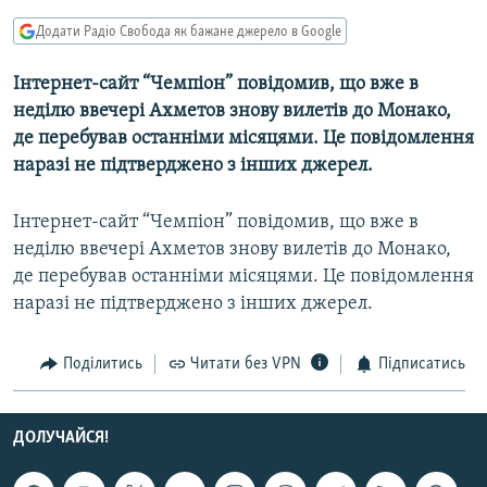
МУЛЬТИМЕДІА
Додати Радіо Свобода як бажане джерело в Google
ФОТО
Інтернет-сайт “Чемпіон” повідомив, що вже в
СПЕЦПРОЄКТИ
неділю ввечері Ахметов знову вилетів до Монако,
ПОДКАСТИ
де перебував останніми місяцями. Це повідомлення
наразі не підтверджено з інших джерел.
КРИМ РЕАЛІЇ
Інтернет-сайт “Чемпіон” повідомив, що вже в
РУС
неділю ввечері Ахметов знову вилетів до Монако,
УКР
де перебував останніми місяцями. Це повідомлення
КТАТ
наразі не підтверджено з інших джерел.
ДОЛУЧАЙСЯ!
Поділитись
Читати без VPN
Підписатись
ДОЛУЧАЙСЯ!