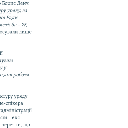
р Борис Дейч
ру уряду, за
ної Ради
ті! За – 75,
олосували лише
ії
чуваю
у у
го дня роботи
уктуру уряду
це-спікера
адміністрації
сій – екс-
 через те, що