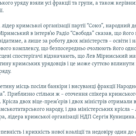
кого уряду взяли усі фракції та групи, а також керівн
ї.
лідер кримської організації партії “Союз”, народний д
іримський в інтерв’ю Радіо “Свобода” сказав, що його п
відатиме, а лише за роботу двох міністерств – освіти і 
вого комплексу, що безпосередньо очолюють його одно
ісцеві спостерігачі відзначають, що Лев Міримський м
тину кримських урядовців і це може суттєво вплинути 
ряду.
тину місць посіли банкіри і висуванці фракції Народн
а”. Приблизно стільки ж – оточення спікера кримсько
 Крісла двох віце-прем’єрів і двох міністрів отримали 
ськотатарського народу, і два міністерських крісла – 
ра, лідера кримської організації НДП Сергія Куницина
евність і крихкість нової коаліції та недовіру один до 