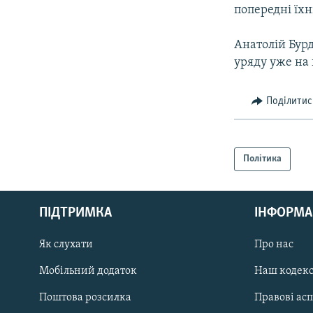
попередні їхн
Анатолій Бурд
уряду уже на 
Поділитис
Політика
КРИМ РЕАЛІЇ
РУС
ПІДТРИМКА
ІНФОРМА
УКР
КТАТ
Як слухати
Про нас
Мобільний додаток
Наш кодек
ДОЛУЧАЙСЯ!
Поштова розсилка
Правові ас