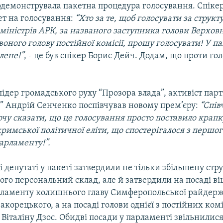
одемонструвала пакетна процедура голосування. Спіке
ет на голосування:
“Хто за те, щоб голосувати за структу
міністрів АРК, за названого заступника голови Верхов
оного голову постійної комісії, прошу голосувати! У паке
лене!”
, - це був спікер Борис Дейч. Додам, що проти г
лідер громадського руху “Прозора влада”, активіст парт
” Андрій Сенченко поспівчував новому прем’єру:
“Спів
очу сказати, що це голосування просто поставило крапк
римської політичної еліти, що спостерігалося з першо
арламенту!”.
 депутаті у пакеті затвердили не тільки збільшену стр
його персональний склад, але й затвердили на посаді ві
рламенту колишнього главу Симферопольської райдерж
корецького, а на посаді голови однієї з постійних комі
 Віталіну Дзос. Обидві посади у парламенті звільнилися