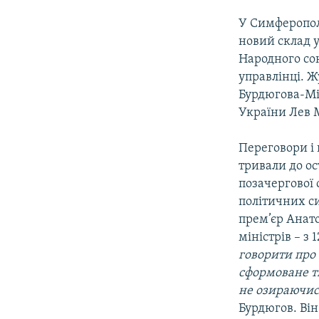
МУЛЬТИМЕДІА
У Симферополі
ФОТО
новий склад 
СПЕЦПРОЄКТИ
Народного сою
управлінці. Ж
ПОДКАСТИ
Бурдюгова-Мі
України Лев 
Переговори і 
тривали до ос
позачергової 
політичних с
прем’єр Анато
міністрів – з 
говорити про 
сформоване ті
не озираючись
Бурдюгов. Він