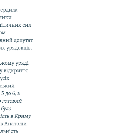
вердила
вники
олітичних сил
дом
одний депутат
х урядовців.
ському уряді
у відкриття
усіх
мський
5 до 6, а
 готовий
 було
ість в Криму
зав Анатолій
яльність