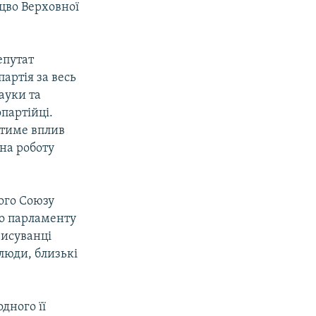
ицво Верховної
епутат
артія за весь
науки та
партійці.
атиме вплив
на роботу
ого Союзу
го парламенту
висуванці
люди, близькі
.
одного її