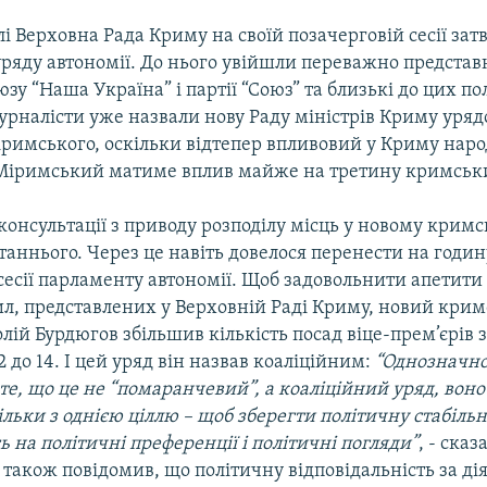
 Верховна Рада Криму на своїй позачерговій сесії зат
уряду автономії. До нього увійшли переважно предста
зу “Наша Україна” і партії “Союз” та близькі до цих п
урналісти уже назвали нову Раду міністрів Криму уря
римського, оскільки відтепер впливовий у Криму нар
Міримський матиме вплив майже на третину кримськи
консультації з приводу розподілу місць у новому крим
таннього. Через це навіть довелося перенести на годин
сесії парламенту автономії. Щоб задовольнити апетити 
ил, представлених у Верховній Раді Криму, новий кри
лій Бурдюгов збільшив кількість посад віце-прем’єрів з 
12 до 14. І цей уряд він назвав коаліційним:
“Однозначно
те, що це не “помаранчевий”, а коаліційний уряд, воно
льки з однією ціллю – щоб зберегти політичну стабільн
 на політичні преференції і політичні погляди”
, - ска
 також повідомив, що політичну відповідальність за ді