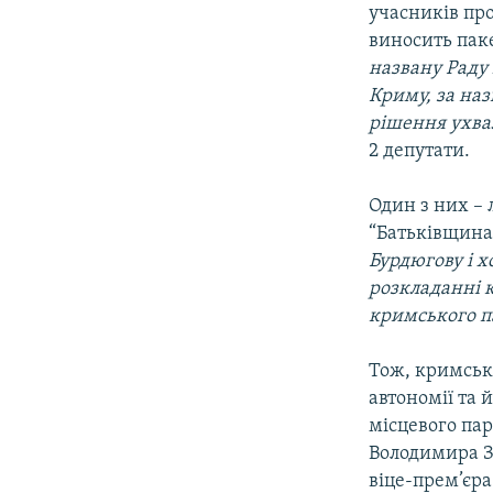
учасників пр
виносить пак
названу Раду 
Криму, за назв
рішення ухва
2 депутати.
Один з них – 
“Батьківщина
Бурдюгову і х
розкладанні к
кримського п
Тож, кримські
автономії та 
місцевого па
Володимира За
віце-прем’єра