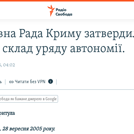
вна Рада Криму затверди
 склад уряду автономії.
, 04:02
ь
Читати без VPN
обода як бажане джерело в Google
ритула
 28 вересня 2005 року.