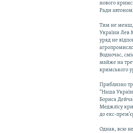
нового кримсь
Ради автономі
Тим не менш, 
України Лев М
уряд не відпо
агропромисло
Водночас, см
майже на тре
кримського у
Приблизно тре
“Наша Україн
Бориса Дейча.
Меджлісу крим
до екс-прем’є
Однак, всю неп