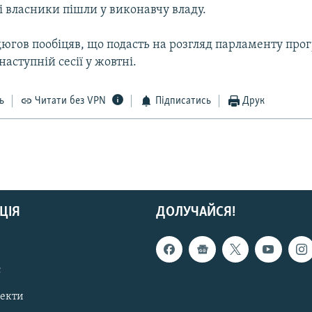
і власники пішли у виконавчу владу.
югов пообіцяв, що подасть на розгляд парламенту про
наступній сесії у жовтні.
ь
Читати без VPN
Підписатись
Друк
ЦІЯ
ДОЛУЧАЙСЯ!
с
пекти