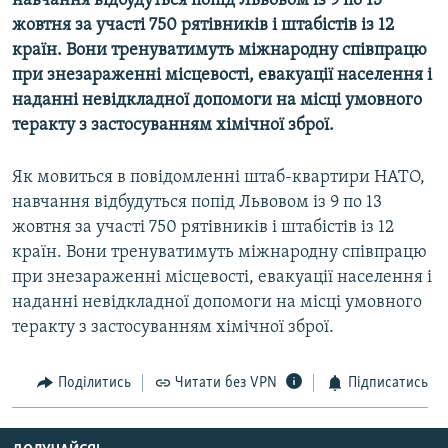
навчання відбудуться попід Львовом із 9 по 13
МУЛЬТИМЕДІА
жовтня за участі 750 рятівників і штабістів із 12
країн. Вони тренуватимуть міжнародну співпрацю
ФОТО
при знезараженні місцевості, евакуації населення і
СПЕЦПРОЄКТИ
наданні невідкладної допомоги на місці умовного
теракту з застосуванням хімічної зброї.
ПОДКАСТИ
Як мовиться в повідомленні штаб-квартири НАТО,
КРИМ РЕАЛІЇ
навчання відбудуться попід Львовом із 9 по 13
РУС
жовтня за участі 750 рятівників і штабістів із 12
УКР
країн. Вони тренуватимуть міжнародну співпрацю
при знезараженні місцевості, евакуації населення і
КТАТ
наданні невідкладної допомоги на місці умовного
теракту з застосуванням хімічної зброї.
ДОЛУЧАЙСЯ!
Поділитись
Читати без VPN
Підписатись