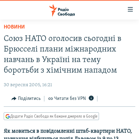
Доступність
посилання
Перейти
НОВИНИ
до
РАДІО СВОБОДА – 70 РОКІВ
Союз НАТО оголосив сьогодні в
основного
ВСЕ ЗА ДОБУ
матеріалу
Брюсселі плани міжнародних
СТАТТІ
Перейти
навчань в Україні на тему
до
ВІЙНА
ПОЛІТИКА
боротьби з хімічним нападом
основної
РОСІЙСЬКА «ФІЛЬТРАЦІЯ»
ЕКОНОМІКА
навігації
30 вересня 2005, 16:21
Перейти
ДОНБАС.РЕАЛІЇ
СУСПІЛЬСТВО
до
Поділитись
Читати без VPN
КРИМ.РЕАЛІЇ
КУЛЬТУРА
пошуку
ТИ ЯК?
СПОРТ
Додати Радіо Свобода як бажане джерело в Google
СХЕМИ
УКРАЇНА
Як мовиться в повідомленні штаб-квартири НАТО,
КИТАЙ.ВИКЛИКИ
СВІТ