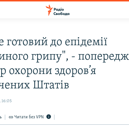
е готовий до епідемії
иного грипу", - попередж
р охорони здоров’я
чених Штатів
 16:05
ь
Читати без VPN