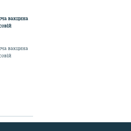
оча вакцина
совій
оча вакцина
совій