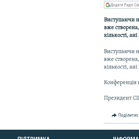
МУЛЬТИМЕДІА
Додати Радіо Св
ФОТО
Виступаючи н
СПЕЦПРОЄКТИ
вже створена,
ПОДКАСТИ
кількості, ан
Виступаючи н
вже створена,
кількості, ан
Конференція 
Президент СШ
Поділитис
КРИМ РЕАЛІЇ
РУС