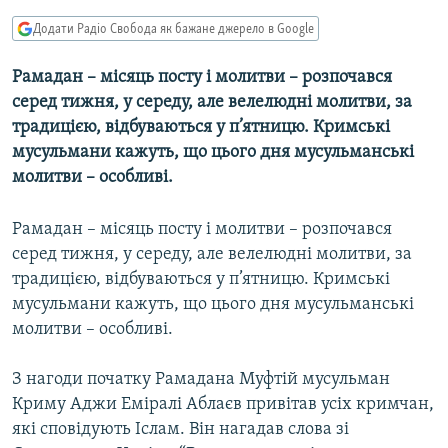
МУЛЬТИМЕДІА
Додати Радіо Свобода як бажане джерело в Google
ФОТО
Рамадан – місяць посту і молитви – розпочався
СПЕЦПРОЄКТИ
серед тижня, у середу, але велелюдні молитви, за
ПОДКАСТИ
традицією, відбуваються у п’ятницю. Кримські
мусульмани кажуть, що цього дня мусульманські
молитви – особливі.
КРИМ РЕАЛІЇ
РУС
Рамадан – місяць посту і молитви – розпочався
УКР
серед тижня, у середу, але велелюдні молитви, за
КТАТ
традицією, відбуваються у п’ятницю. Кримські
мусульмани кажуть, що цього дня мусульманські
молитви – особливі.
ДОЛУЧАЙСЯ!
З нагоди початку Рамадана Муфтій мусульман
Криму Аджи Еміралі Аблаєв привітав усіх кримчан,
які сповідують Іслам. Він нагадав слова зі