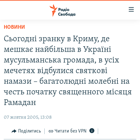
Доступність
посилання
Перейти
НОВИНИ
до
РАДІО СВОБОДА – 70 РОКІВ
Сьогодні зранку в Криму, де
основного
ВСЕ ЗА ДОБУ
матеріалу
мешкає найбільша в Україні
СТАТТІ
Перейти
мусульманська громада, в усіх
до
ВІЙНА
ПОЛІТИКА
мечетях відбулися святкові
основної
РОСІЙСЬКА «ФІЛЬТРАЦІЯ»
ЕКОНОМІКА
навігації
намази – багатолюдні молебні на
Перейти
ДОНБАС.РЕАЛІЇ
СУСПІЛЬСТВО
честь початку священного місяця
до
КРИМ.РЕАЛІЇ
КУЛЬТУРА
Рамадан
пошуку
ТИ ЯК?
СПОРТ
07 жовтня 2005, 13:08
СХЕМИ
УКРАЇНА
Поділитись
Читати без VPN
КИТАЙ.ВИКЛИКИ
СВІТ