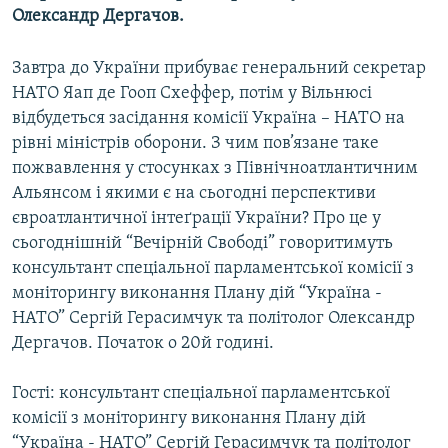
Олександр Дергачов.
МУЛЬТИМЕДІА
ФОТО
Завтра до України прибуває генеральний секретар
СПЕЦПРОЄКТИ
НАТО Яап де Гооп Схеффер, потім у Вільнюсі
відбудеться засідання комісії Україна – НАТО на
ПОДКАСТИ
рівні міністрів оборони. З чим пов’язане таке
пожвавлення у стосунках з Північноатлантичним
КРИМ РЕАЛІЇ
Альянсом і якими є на сьогодні перспективи
РУС
євроатлантичної інтеґрації України? Про це у
УКР
сьогоднішній “Вечірній Свободі” говоритимуть
консультант спеціальної парламентської комісії з
КТАТ
моніторингу виконання Плану дій “Україна -
НАТО” Сергій Герасимчук та політолог Олександр
ДОЛУЧАЙСЯ!
Дергачов. Початок о 20й годині.
Гості: консультант спеціальної парламентської
комісії з моніторингу виконання Плану дій
“Україна - НАТО” Сергій Герасимчук та політолог