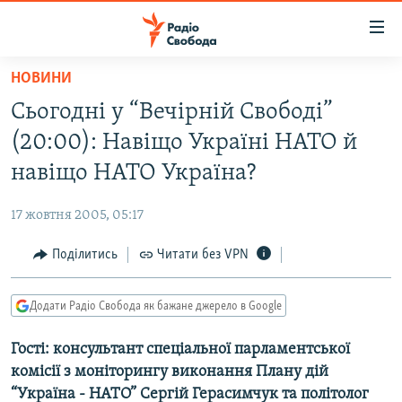
Доступність
посилання
Перейти
НОВИНИ
до
РАДІО СВОБОДА – 70 РОКІВ
Сьогодні у “Вечірній Свободі”
основного
ВСЕ ЗА ДОБУ
матеріалу
(20:00): Навіщо Україні НАТО й
СТАТТІ
Перейти
навіщо НАТО Україна?
до
ВІЙНА
ПОЛІТИКА
основної
17 жовтня 2005, 05:17
РОСІЙСЬКА «ФІЛЬТРАЦІЯ»
ЕКОНОМІКА
навігації
Перейти
Поділитись
Читати без VPN
ДОНБАС.РЕАЛІЇ
СУСПІЛЬСТВО
до
КРИМ.РЕАЛІЇ
КУЛЬТУРА
пошуку
Додати Радіо Свобода як бажане джерело в Google
ТИ ЯК?
СПОРТ
Гості: консультант спеціальної парламентської
СХЕМИ
УКРАЇНА
комісії з моніторингу виконання Плану дій
КИТАЙ.ВИКЛИКИ
СВІТ
“Україна - НАТО” Сергій Герасимчук та політолог