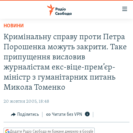
Доступність
посилання
Перейти
НОВИНИ
до
РАДІО СВОБОДА – 70 РОКІВ
Кримінальну справу проти Петра
основного
ВСЕ ЗА ДОБУ
матеріалу
Порошенка можуть закрити. Таке
СТАТТІ
Перейти
припущення висловив
до
ВІЙНА
ПОЛІТИКА
журналістам екс-віце-прем’єр-
основної
РОСІЙСЬКА «ФІЛЬТРАЦІЯ»
ЕКОНОМІКА
навігації
міністр з гуманітарних питань
Перейти
ДОНБАС.РЕАЛІЇ
СУСПІЛЬСТВО
Микола Томенко
до
КРИМ.РЕАЛІЇ
КУЛЬТУРА
пошуку
20 жовтня 2005, 18:48
ТИ ЯК?
СПОРТ
Поділитись
Читати без VPN
СХЕМИ
УКРАЇНА
КИТАЙ.ВИКЛИКИ
СВІТ
Додати Радіо Свобода як бажане джерело в Google