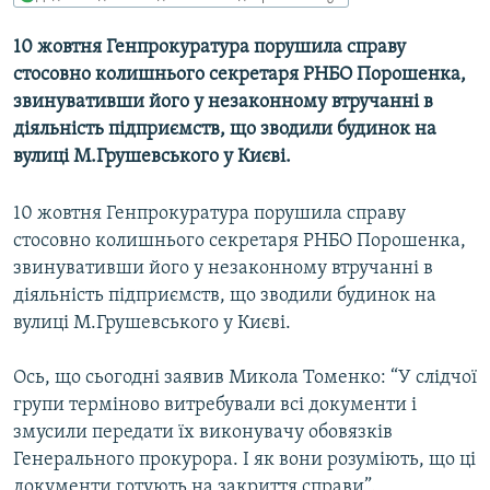
МУЛЬТИМЕДІА
10 жовтня Генпрокуратура порушила справу
ФОТО
стосовно колишнього секретаря РНБО Порошенка,
СПЕЦПРОЄКТИ
звинувативши його у незаконному втручанні в
діяльність підприємств, що зводили будинок на
ПОДКАСТИ
вулиці М.Грушевського у Києві.
КРИМ РЕАЛІЇ
10 жовтня Генпрокуратура порушила справу
РУС
стосовно колишнього секретаря РНБО Порошенка,
УКР
звинувативши його у незаконному втручанні в
діяльність підприємств, що зводили будинок на
КТАТ
вулиці М.Грушевського у Києві.
ДОЛУЧАЙСЯ!
Ось, що сьогодні заявив Микола Томенко: “У слідчої
групи терміново витребували всі документи і
змусили передати їх виконувачу обовязків
Генерального прокурора. І як вони розуміють, що ці
документи готують на закриття справи”.