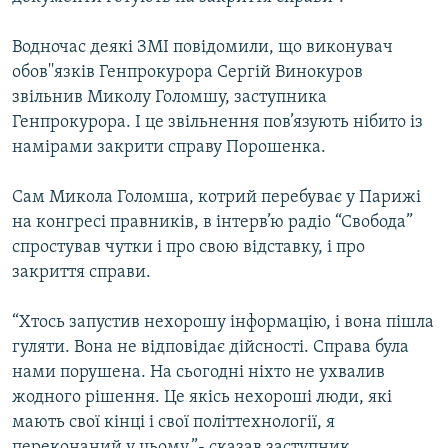
Усі сайти RFE/RL
Водночас деякі ЗМІ повідомили, що виконувач
обов''язків Генпрокурора Сергій Винокуров
звільнив Миколу Голомшу, заступника
Генпрокурора. І це звільнення пов’язують нібито із
намірами закрити справу Порошенка.
Сам Микола Голомша, котрий перебуває у Парижі
на конгресі правників, в інтерв’ю радіо “Свобода”
спростував чутки і про свою відставку, і про
закриття справи.
“Хтось запустив нехорошу інформацію, і вона пішла
гуляти. Вона не відповідає дійсності. Справа була
нами порушена. На сьогодні ніхто не ухвалив
жодного рішення. Це якісь нехороші люди, які
мають свої кінці і свої політтехнології, я
переконаний у цьому,”- сказав заступник