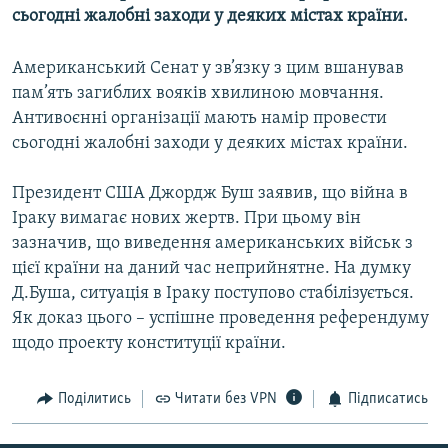
сьогодні жалобні заходи у деяких містах країни.
МУЛЬТИМЕДІА
ФОТО
Американський Сенат у зв’язку з цим вшанував
СПЕЦПРОЄКТИ
пам’ять загиблих вояків хвилиною мовчання.
Антивоєнні організації мають намір провести
ПОДКАСТИ
сьогодні жалобні заходи у деяких містах країни.
КРИМ РЕАЛІЇ
Президент США Джордж Буш заявив, що війна в
РУС
Іраку вимагає нових жертв. При цьому він
УКР
зазначив, що виведення американських військ з
цієї країни на даний час неприйнятне. На думку
КТАТ
Д.Буша, ситуація в Іраку поступово стабілізується.
Як доказ цього – успішне проведення референдуму
ДОЛУЧАЙСЯ!
щодо проекту конституції країни.
Поділитись
Читати без VPN
Підписатись