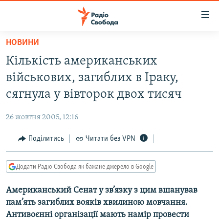
Доступність
посилання
Перейти
НОВИНИ
до
РАДІО СВОБОДА – 70 РОКІВ
Кількість американських
основного
ВСЕ ЗА ДОБУ
матеріалу
військових, загиблих в Іраку,
СТАТТІ
Перейти
сягнула у вівторок двох тисяч
до
ВІЙНА
ПОЛІТИКА
основної
26 жовтня 2005, 12:16
РОСІЙСЬКА «ФІЛЬТРАЦІЯ»
ЕКОНОМІКА
навігації
Перейти
Поділитись
Читати без VPN
ДОНБАС.РЕАЛІЇ
СУСПІЛЬСТВО
до
КРИМ.РЕАЛІЇ
КУЛЬТУРА
пошуку
Додати Радіо Свобода як бажане джерело в Google
ТИ ЯК?
СПОРТ
Американський Сенат у зв’язку з цим вшанував
СХЕМИ
УКРАЇНА
пам’ять загиблих вояків хвилиною мовчання.
КИТАЙ.ВИКЛИКИ
СВІТ
Антивоєнні організації мають намір провести