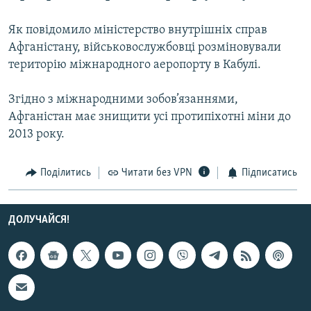
МУЛЬТИМЕДІА
Як повідомило міністерство внутрішніх справ
ФОТО
Афганістану, військовослужбовці розміновували
СПЕЦПРОЄКТИ
територію міжнародного аеропорту в Кабулі.
ПОДКАСТИ
Згідно з міжнародними зобов’язаннями,
Афганістан має знищити усі протипіхотні міни до
КРИМ РЕАЛІЇ
2013 року.
РУС
УКР
Поділитись
Читати без VPN
Підписатись
КТАТ
ДОЛУЧАЙСЯ!
ДОЛУЧАЙСЯ!