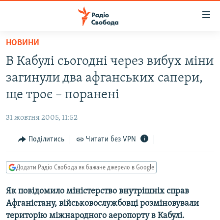
Доступність
посилання
Перейти
НОВИНИ
до
РАДІО СВОБОДА – 70 РОКІВ
В Кабулі сьогодні через вибух міни
основного
ВСЕ ЗА ДОБУ
матеріалу
загинули два афганських сапери,
СТАТТІ
Перейти
ще троє – поранені
до
ВІЙНА
ПОЛІТИКА
основної
31 жовтня 2005, 11:52
РОСІЙСЬКА «ФІЛЬТРАЦІЯ»
ЕКОНОМІКА
навігації
Перейти
Поділитись
Читати без VPN
ДОНБАС.РЕАЛІЇ
СУСПІЛЬСТВО
до
КРИМ.РЕАЛІЇ
КУЛЬТУРА
пошуку
Додати Радіо Свобода як бажане джерело в Google
ТИ ЯК?
СПОРТ
Як повідомило міністерство внутрішніх справ
СХЕМИ
УКРАЇНА
Афганістану, військовослужбовці розміновували
КИТАЙ.ВИКЛИКИ
СВІТ
територію міжнародного аеропорту в Кабулі.