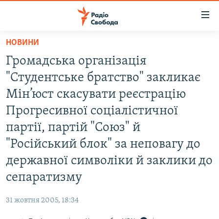
Доступність
посилання
Перейти
НОВИНИ
до
РАДІО СВОБОДА – 70 РОКІВ
Громадська організація
основного
ВСЕ ЗА ДОБУ
матеріалу
"Студентське братство" закликає
СТАТТІ
Перейти
Мін’юст скасувати реєстрацію
до
ВІЙНА
ПОЛІТИКА
Прогресивної соціалістичної
основної
РОСІЙСЬКА «ФІЛЬТРАЦІЯ»
ЕКОНОМІКА
навігації
партії, партій "Союз" й
Перейти
ДОНБАС.РЕАЛІЇ
СУСПІЛЬСТВО
"Російський блок" за неповагу до
до
КРИМ.РЕАЛІЇ
КУЛЬТУРА
державної символіки й заклики до
пошуку
ТИ ЯК?
сепаратизму
СПОРТ
СХЕМИ
УКРАЇНА
31 жовтня 2005, 18:34
КИТАЙ.ВИКЛИКИ
СВІТ