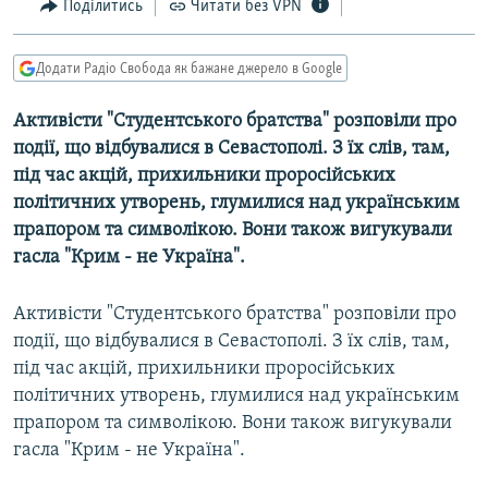
Поділитись
Читати без VPN
МУЛЬТИМЕДІА
ФОТО
Додати Радіо Свобода як бажане джерело в Google
СПЕЦПРОЄКТИ
Активісти "Студентського братства" розповіли про
ПОДКАСТИ
події, що відбувалися в Севастополі. З їх слів, там,
під час акцій, прихильники проросійських
КРИМ РЕАЛІЇ
політичних утворень, глумилися над українським
РУС
прапором та символікою. Вони також вигукували
гасла "Крим - не Україна".
УКР
КТАТ
Активісти "Студентського братства" розповіли про
події, що відбувалися в Севастополі. З їх слів, там,
ДОЛУЧАЙСЯ!
під час акцій, прихильники проросійських
політичних утворень, глумилися над українським
прапором та символікою. Вони також вигукували
гасла "Крим - не Україна".