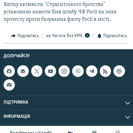
Влітку активісти "Студентського братства"
Усі сайти RFE/RL
установили намети біля штабу ЧФ Росії на знак
протесту проти базування флоту Росії в місті.
Поділитись
Читати без VPN
Підписатись
ДОЛУЧАЙСЯ!
ПІДТРИМКА
ІНФОРМАЦІЯ
UTC+3
© Радіо Свобода, 2026 | Усі права застережено.