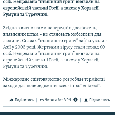
осіб. Нещодавно “пташиний грип” виявили на
МУЛЬТИМЕДІА
європейській частині Росії, а також у Хорватії,
ФОТО
Румунії та Туреччині.
СПЕЦПРОЄКТИ
Згідно з висновками попередніх досліджень,
ПОДКАСТИ
виявлений штам – не становить небезпеки для
людини. Спалах “пташиного грипу” зафіксували в
КРИМ РЕАЛІЇ
Азії у 2003 році. Жертвами вірусу стали понад 60
РУС
осіб. Нещодавно “пташиний грип” виявили на
європейській частині Росії, а також у Хорватії,
УКР
Румунії та Туреччині.
КТАТ
Міжнародне співтовариство розробляє термінові
ДОЛУЧАЙСЯ!
заходи для попередження всесвітньої епідемії.
Поділитись
Читати без VPN
Підписатись