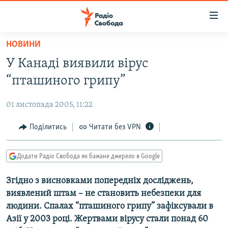
Доступність
посилання
Перейти
НОВИНИ
до
РАДІО СВОБОДА – 70 РОКІВ
У Канаді виявили вірус
основного
ВСЕ ЗА ДОБУ
матеріалу
“пташиного грипу”
СТАТТІ
Перейти
до
01 листопада 2005, 11:22
ВІЙНА
ПОЛІТИКА
основної
РОСІЙСЬКА «ФІЛЬТРАЦІЯ»
Поділитись
Читати без VPN
ЕКОНОМІКА
навігації
Перейти
ДОНБАС.РЕАЛІЇ
СУСПІЛЬСТВО
до
Додати Радіо Свобода як бажане джерело в Google
КРИМ.РЕАЛІЇ
КУЛЬТУРА
пошуку
Згідно з висновками попередніх досліджень,
ТИ ЯК?
СПОРТ
виявлений штам – не становить небезпеки для
СХЕМИ
УКРАЇНА
людини. Спалах “пташиного грипу” зафіксували в
Азії у 2003 році. Жертвами вірусу стали понад 60
КИТАЙ.ВИКЛИКИ
СВІТ