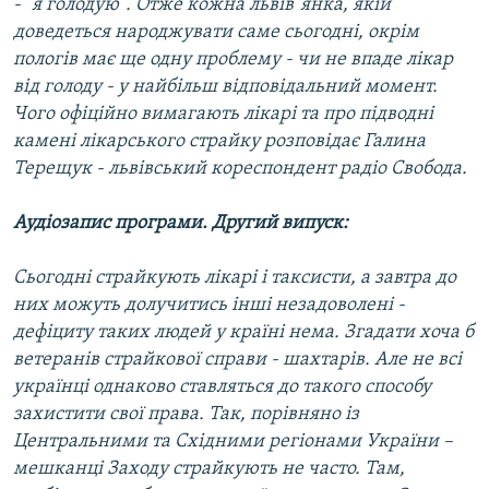
- "я голодую". Отже кожна львів"янка, якій
доведеться народжувати саме сьогодні, окрім
пологів має ще одну проблему - чи не впаде лікар
від голоду - у найбільш відповідальний момент.
Чого офіційно вимагають лікарі та про підводні
камені лікарського страйку розповідає Галина
Терещук - львівський кореспондент радіо Свобода.
Аудіозапис програми. Другий випуск:
Сьогодні страйкують лікарі і таксисти, а завтра до
них можуть долучитись інші незадоволені -
дефіциту таких людей у країні нема. Згадати хоча б
ветеранів страйкової справи - шахтарів. Але не всі
українці однаково ставляться до такого способу
захистити свої права. Так, порівняно із
Центральними та Східними регіонами України –
мешканці Заходу страйкують не часто. Там,