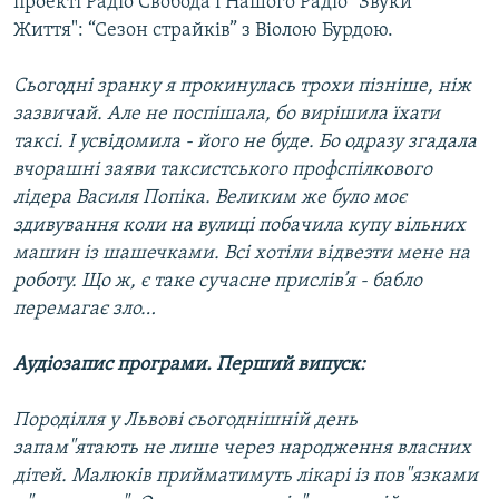
проекті Радіо Свобода і Нашого Радіо "Звуки
Усі сайти RFE/RL
Життя": “Сезон страйків” з Віолою Бурдою.
Сьогодні зранку я прокинулась трохи пізніше, ніж
зазвичай. Але не поспішала, бо вирішила їхати
таксі. І усвідомила - його не буде. Бо одразу згадала
вчорашні заяви таксистського профспілкового
лідера Василя Попіка. Великим же було моє
здивування коли на вулиці побачила купу вільних
машин із шашечками. Всі хотіли відвезти мене на
роботу. Що ж, є таке сучасне прислів’я - бабло
перемагає зло…
Аудіозапис програми. Перший випуск:
Породілля у Львові сьогоднішній день
запам"ятають не лише через народження власних
дітей. Малюків прийматимуть лікарі із пов"язками