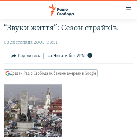
Доступність
посилання
Перейти
“Звуки життя”: Сезон страйків.
до
РАДІО СВОБОДА – 70 РОКІВ
основного
03 листопада 2005, 03:31
ВСЕ ЗА ДОБУ
матеріалу
СТАТТІ
Перейти
Поділитись
Читати без VPN
до
ВІЙНА
ПОЛІТИКА
основної
Додати Радіо Свобода як бажане джерело в Google
РОСІЙСЬКА «ФІЛЬТРАЦІЯ»
ЕКОНОМІКА
навігації
Перейти
ДОНБАС.РЕАЛІЇ
СУСПІЛЬСТВО
до
КРИМ.РЕАЛІЇ
КУЛЬТУРА
пошуку
ТИ ЯК?
СПОРТ
СХЕМИ
УКРАЇНА
КИТАЙ.ВИКЛИКИ
СВІТ