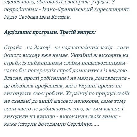
здебільшого, обстоюють свої права у судах. З
подробицями - Івано-Франківський кореспондент
Радіо Свобода Іван Костюк.
Аудіозапис програми. Третій випуск:
Страйк - на Заході - це надзвичайний захід - коли
іншого виходу вже немає. Українці ж виходять на
страйк із найменшими своїми неівдоволеннями -
часто без попередніх спроб домовитися із владою.
Власне, прості робітники і не мають домовлятися -
це обов’язок профспілок, які в Україні просто не
виконують своєї роботи. Українці по природі своїй
не схильні до акцій масової непокори, саме тому
вони часто не добиваються того, за чим власне і
виходили на вулицю - виконання своїх вимог -
каже історик Володимир Сергійчук…..