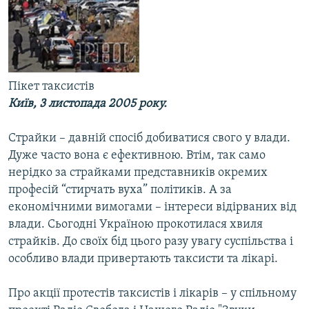
МУЛЬТИМЕДІА
ФОТО
СПЕЦПРОЄКТИ
Пікет таксистів
ПОДКАСТИ
Київ, 3 листопада 2005 року.
КРИМ РЕАЛІЇ
Страйки – давній спосіб добиватися свого у влади.
РУС
Дуже часто вона є ефективною. Втім, так само
УКР
нерідко за страйками представників окремих
професій “стирчать вуха” політиків. А за
КТАТ
економічними вимогами – інтереси відірваних від
влади. Сьогодні Україною прокотилася хвиля
ДОЛУЧАЙСЯ!
страйків. До своїх бід цього разу увагу суспільства і
особливо влади привертають таксисти та лікарі.
Про акції протестів таксистів і лікарів – у спільному